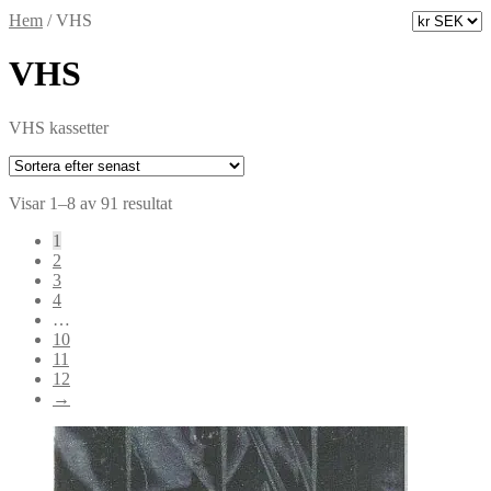
Hem
/
VHS
VHS
VHS kassetter
Sortera
Visar 1–8 av 91 resultat
efter
1
senaste
2
3
4
…
10
11
12
→