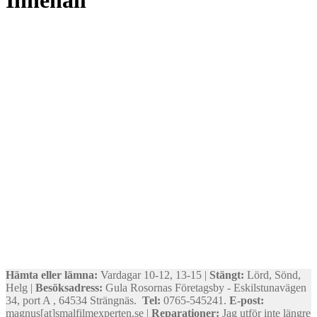
Hämta eller lämna:
Vardagar 10-12, 13-15 |
Stängt:
Lörd, Sönd,
Helg |
Besöksadress:
Gula Rosornas Företagsby - Eskilstunavägen
34, port A , 64534 Strängnäs.
Tel:
0765-545241.
E-post:
magnus[at]smalfilmexperten.se |
Reparationer:
Jag utför inte längre