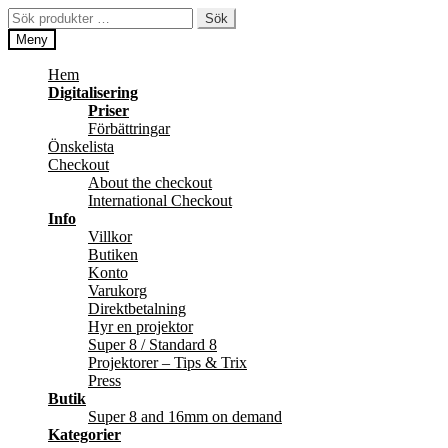
Hoppa
Hoppa
Sök
Sök
till
till
efter:
Meny
navigering
innehåll
Hem
Digitalisering
Priser
Förbättringar
Önskelista
Checkout
About the checkout
International Checkout
Info
Villkor
Butiken
Konto
Varukorg
Direktbetalning
Hyr en projektor
Super 8 / Standard 8
Projektorer – Tips & Trix
Press
Butik
Super 8 and 16mm on demand
Kategorier