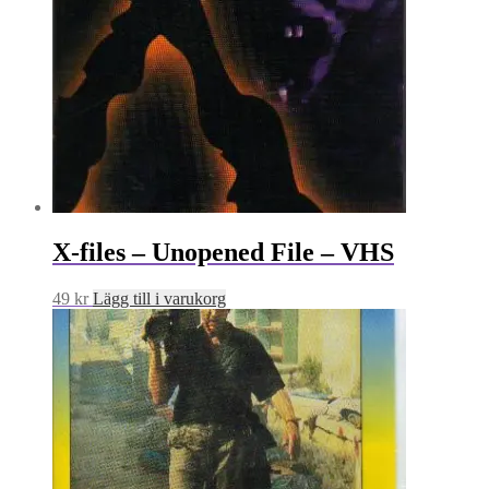
X-files – Unopened File – VHS
49
kr
Lägg till i varukorg