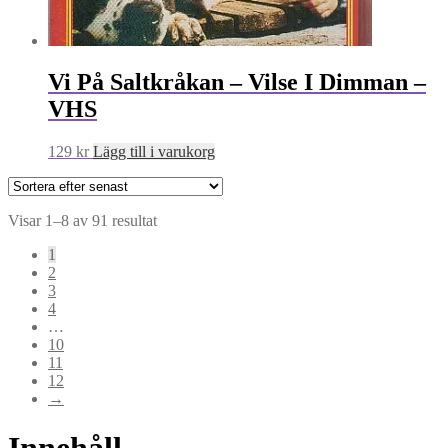
Vi På Saltkråkan – Vilse I Dimman –
VHS
129
kr
Lägg till i varukorg
Sortera
Visar 1–8 av 91 resultat
efter
1
senaste
2
3
4
…
10
11
12
→
Innehåll