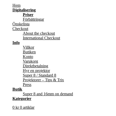
Hem
Digitalisering
Priser
Förbättringar
Önskelista
Checkout
About the checkout
International Checkout
Info
Villkor
Butiken
Konto
Varukorg
Direktbetalning
Hyr en projektor
Super 8 / Standard 8
Projektorer – Tips & Trix
Press
Butik
Super 8 and 16mm on demand
Kategorier
0
kr
0 artiklar