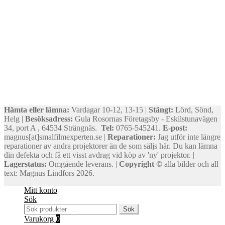
Hämta eller lämna:
Vardagar 10-12, 13-15 |
Stängt:
Lörd, Sönd,
Helg |
Besöksadress:
Gula Rosornas Företagsby - Eskilstunavägen
34, port A , 64534 Strängnäs.
Tel:
0765-545241.
E-post:
magnus[at]smalfilmexperten.se |
Reparationer:
Jag utför inte längre
reparationer av andra projektorer än de som säljs här. Du kan lämna
din defekta och få ett visst avdrag vid köp av 'ny' projektor. |
Lagerstatus:
Omgående leverans. |
Copyright ©
alla bilder och all
text: Magnus Lindfors 2026.
Mitt konto
Sök
Sök
Sök
efter:
Varukorg
0