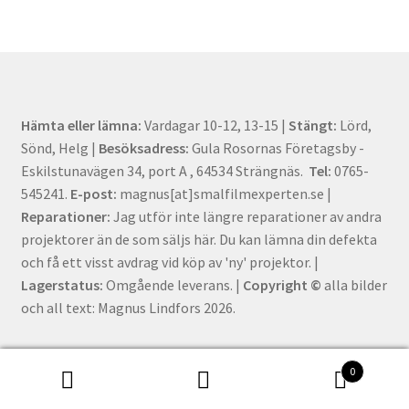
Hämta eller lämna:
Vardagar 10-12, 13-15 |
Stängt:
Lörd,
Sönd, Helg |
Besöksadress:
Gula Rosornas Företagsby -
Eskilstunavägen 34, port A , 64534 Strängnäs.
Tel:
0765-
545241.
E-post:
magnus[at]smalfilmexperten.se |
Reparationer:
Jag utför inte längre reparationer av andra
projektorer än de som säljs här. Du kan lämna din defekta
och få ett visst avdrag vid köp av 'ny' projektor. |
Lagerstatus:
Omgående leverans. |
Copyright ©
alla bilder
och all text: Magnus Lindfors 2026.
0
Sök
Sök