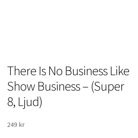
International Checkout
Info
Villkor
Butiken
There Is No Business Like
Konto
Show Business – (Super
Varukorg
8, Ljud)
Direktbetalning
Hyr en projektor
249
kr
Super 8 / Standard 8