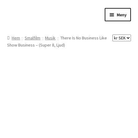
Hoppa
Hoppa
Meny
till
till
navigering
innehåll
Hem
Hem
Smalfilm
Musik
There Is No Business Like
Show Business – (Super 8, Ljud)
Digitalisering
Priser
Förbättringar
Önskelista
Checkout
About the checkout