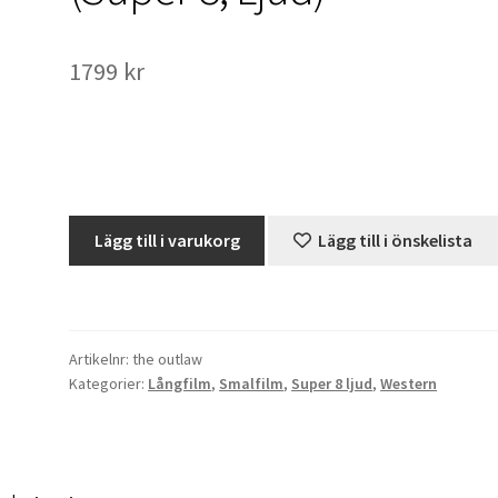
1799
kr
The
Lägg till i varukorg
Lägg till i önskelista
Outlaw
-
Jane
Russel
Artikelnr:
the outlaw
-
Kategorier:
Långfilm
,
Smalfilm
,
Super 8 ljud
,
Western
3x120m
+
1x180m
(Super