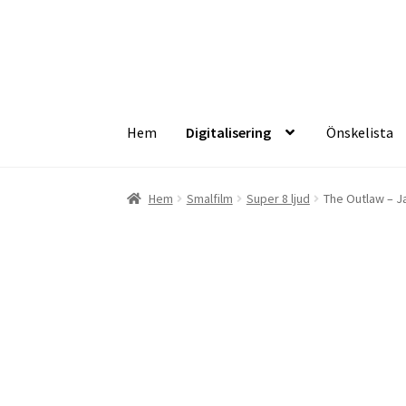
Hoppa
Hoppa
till
till
navigering
innehåll
Hem
Digitalisering
Önskelista
Hem
Digitalisering
Önskelista
Checkout
Info
Hem
Smalfilm
Super 8 ljud
The Outlaw – J