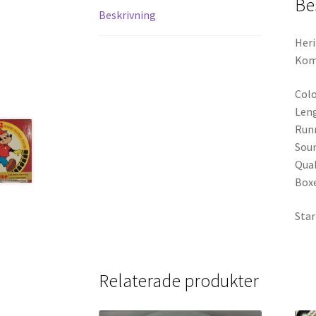
Be
Beskrivning
Heri
Komp
Colo
Leng
Runn
Soun
Qual
Box
Star
Relaterade produkter