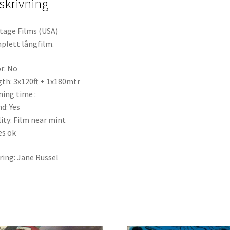
skrivning
8,
Ljud)
mängd
tage Films (USA)
lett långfilm.
r: No
th: 3x120ft + 1x180mtr
ing time :
d: Yes
ity: Film near mint
es ok
ring: Jane Russel