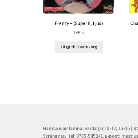
Frenzy – (Super 8, Ljud)
Cha
199
kr
Lägg till i varukorg
Hämta eller lämna:
Vardagar 10-12, 13-15 |
S
Strängnäs.
Tel:
0765-545241.
E-post:
magnus[