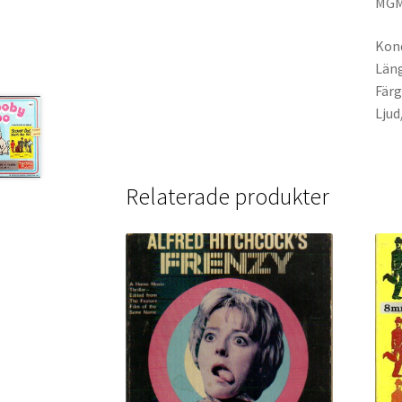
MGM 
Kond
Läng
Färg
Ljud
Relaterade produkter