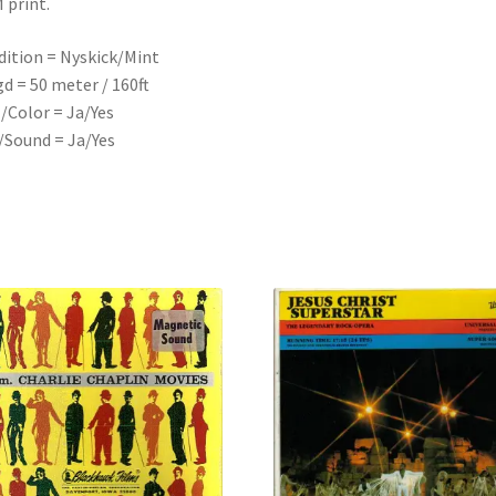
print.
ition = Nyskick/Mint
d = 50 meter / 160ft
/Color = Ja/Yes
/Sound = Ja/Yes