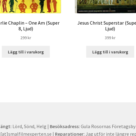
rlie Chaplin – One Am (Super
Jesus Christ Superstar (Supe
8, Ljud)
Ljud)
299
kr
399
kr
Lägg till i varukorg
Lägg till i varukorg
tängt:
Lörd, Sönd, Helg |
Besöksadress:
Gula Rosornas Företagsby -
at]smalfilmexperten.se |
Reparationer:
Jag utför inte längre re