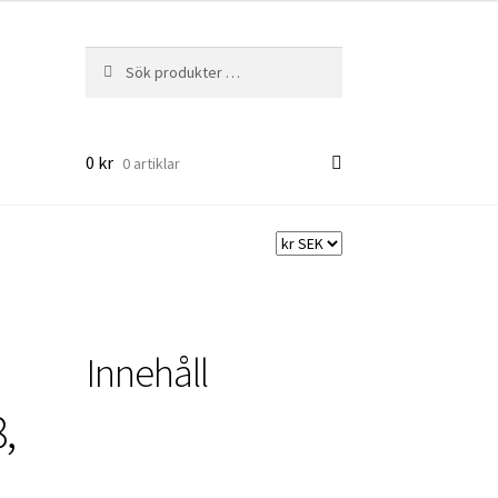
Sök
Sök
efter:
0
kr
0 artiklar
Innehåll
,