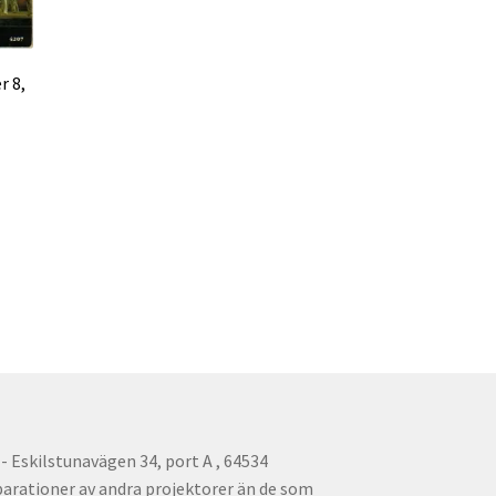
r 8,
 Eskilstunavägen 34, port A , 64534
parationer av andra projektorer än de som