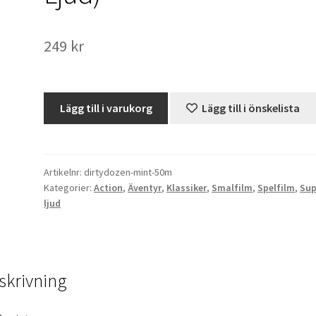
249
kr
The
Lägg till i varukorg
Lägg till i önskelista
Dirty
Dozen
/
12
Artikelnr:
dirtydozen-mint-50m
Kategorier:
Action
,
Äventyr
,
Klassiker
,
Smalfilm
,
Spelfilm
,
Sup
Fördömda
ljud
män
(Super
8,
Ljud)
skrivning
mängd