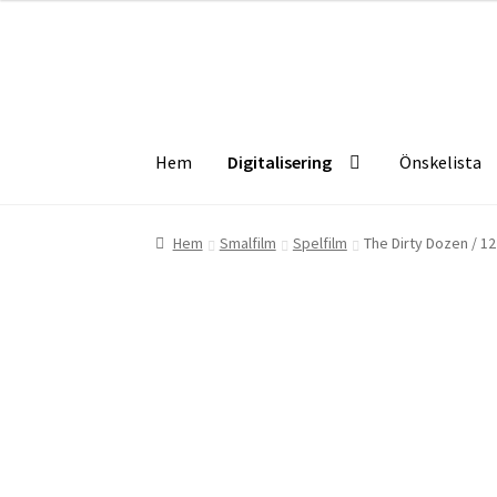
Hoppa
Hoppa
till
till
navigering
innehåll
Hem
Digitalisering
Önskelista
Hem
Digitalisering
Önskelista
Checkout
Info
Hem
Smalfilm
Spelfilm
The Dirty Dozen / 1