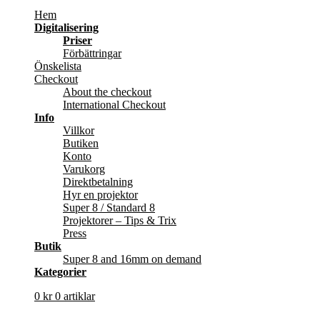
Hem
Digitalisering
Priser
Förbättringar
Önskelista
Checkout
About the checkout
International Checkout
Info
Villkor
Butiken
Konto
Varukorg
Direktbetalning
Hyr en projektor
Super 8 / Standard 8
Projektorer – Tips & Trix
Press
Butik
Super 8 and 16mm on demand
Kategorier
0
kr
0 artiklar