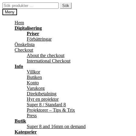
Hoppa
Hoppa
Sök
Sök
till
till
efter:
Meny
navigering
innehåll
Hem
Digitalisering
Priser
Förbättringar
Önskelista
Checkout
About the checkout
International Checkout
Info
Villkor
Butiken
Konto
Varukorg
Direktbetalning
Hyr en projektor
Super 8 / Standard 8
Projektorer – Tips & Trix
Press
Butik
Super 8 and 16mm on demand
Kategorier