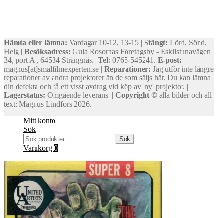
Hämta eller lämna:
Vardagar 10-12, 13-15 |
Stängt:
Lörd, Sönd,
Helg |
Besöksadress:
Gula Rosornas Företagsby - Eskilstunavägen
34, port A , 64534 Strängnäs.
Tel:
0765-545241.
E-post:
magnus[at]smalfilmexperten.se |
Reparationer:
Jag utför inte längre
reparationer av andra projektorer än de som säljs här. Du kan lämna
din defekta och få ett visst avdrag vid köp av 'ny' projektor. |
Lagerstatus:
Omgående leverans. |
Copyright ©
alla bilder och all
text: Magnus Lindfors 2026.
Mitt konto
Sök
Sök
Sök
efter:
Varukorg
0