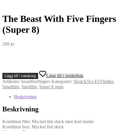
The Beast With Five Fingers
(Super 8)
299
kr
The
Lägg till i önskelista
Lägg till i varukorg
Beast
Artikelnr:
beastfivefingers
Kategorier:
Skräck/Sci-Fi/Thriller
,
With
Smalfilm
,
Spelfilm
,
Super 8 stum
Five
Fingers
Beskrivning
(Super
8)
Beskrivning
mängd
Kondition film: Mycket fint skick men kort leader
Kondition box: Mycket fint skick