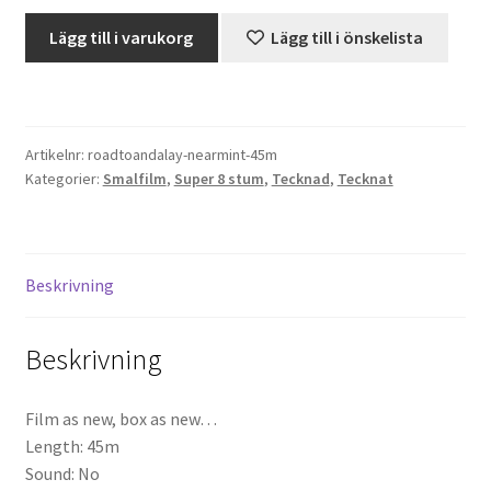
Speedy
Lägg till i varukorg
Lägg till i önskelista
Projektorer – Tips & Trix
Gonzales
-
Road
Press
To
Artikelnr:
roadtoandalay-nearmint-45m
Andalay
Butik
Kategorier:
Smalfilm
,
Super 8 stum
,
Tecknad
,
Tecknat
(Super
8)
Super 8 and 16mm on demand
mängd
Kategorier
Beskrivning
Beskrivning
Film as new, box as new…
Length: 45m
Sound: No