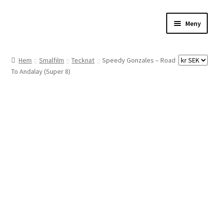
Hoppa
Hoppa
Meny
till
till
navigering
innehåll
Hem
Hem
Smalfilm
Tecknat
Speedy Gonzales – Road
To Andalay (Super 8)
Digitalisering
Priser
Förbättringar
Önskelista
Checkout
About the checkout