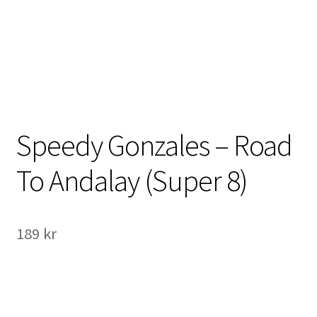
International Checkout
Info
Villkor
Butiken
Speedy Gonzales – Road
Konto
To Andalay (Super 8)
Varukorg
189
kr
Direktbetalning
Hyr en projektor
Super 8 / Standard 8