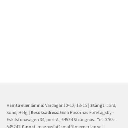
Hämta eller lämna:
Vardagar 10-12, 13-15 |
Stängt:
Lörd,
Sönd, Helg |
Besöksadress:
Gula Rosornas Företagsby -
Eskilstunavägen 34, port A , 64534 Strängnäs.
Tel:
0765-
545241.
E-post:
magnus[at]smalfilmexperten.se |