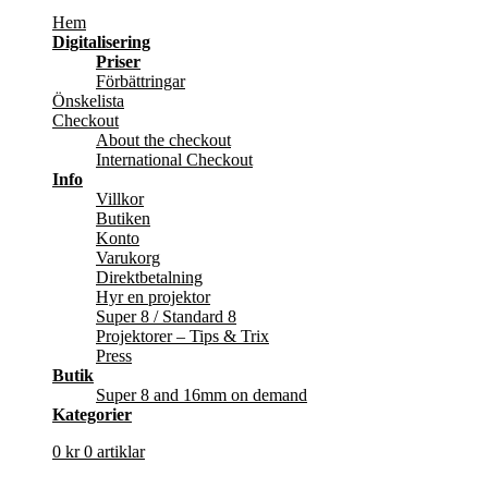
Hem
Digitalisering
Priser
Förbättringar
Önskelista
Checkout
About the checkout
International Checkout
Info
Villkor
Butiken
Konto
Varukorg
Direktbetalning
Hyr en projektor
Super 8 / Standard 8
Projektorer – Tips & Trix
Press
Butik
Super 8 and 16mm on demand
Kategorier
0
kr
0 artiklar