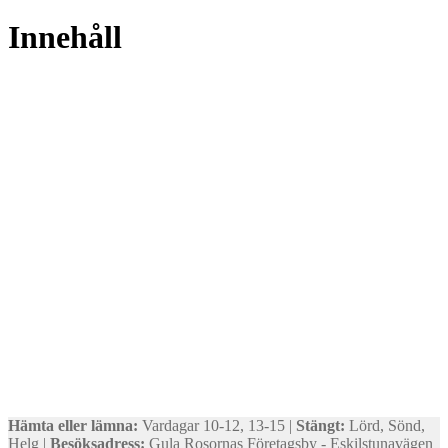
Innehåll
Hämta eller lämna:
Vardagar 10-12, 13-15 |
Stängt:
Lörd, Sönd,
Helg |
Besöksadress:
Gula Rosornas Företagsby - Eskilstunavägen