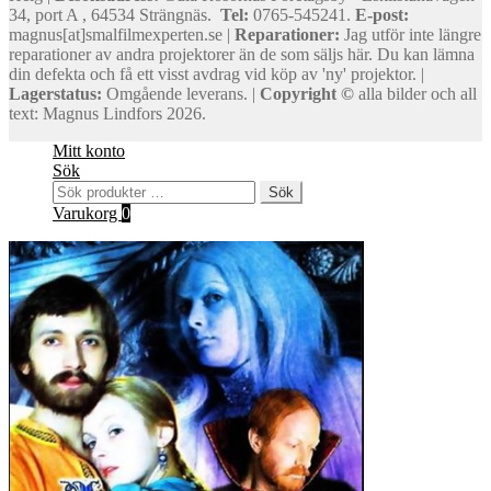
34, port A , 64534 Strängnäs.
Tel:
0765-545241.
E-post:
magnus[at]smalfilmexperten.se |
Reparationer:
Jag utför inte längre
reparationer av andra projektorer än de som säljs här. Du kan lämna
din defekta och få ett visst avdrag vid köp av 'ny' projektor. |
Lagerstatus:
Omgående leverans. |
Copyright ©
alla bilder och all
text: Magnus Lindfors 2026.
Mitt konto
Sök
Sök
Sök
efter:
Varukorg
0