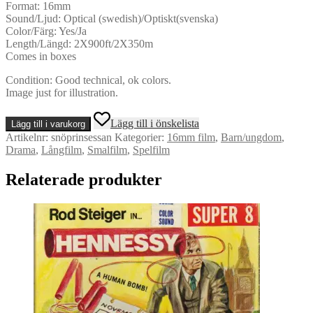
Format: 16mm
Sound/Ljud: Optical (swedish)/Optiskt(svenska)
Color/Färg: Yes/Ja
Length/Längd: 2X900ft/2X350m
Comes in boxes
Condition: Good technical, ok colors.
Image just for illustration.
Snöprinsessan
Lägg till i önskelista
Lägg till i varukorg
-
Artikelnr:
snöprinsessan
Kategorier:
16mm film
,
Barn/ungdom
,
16mm
Drama
,
Långfilm
,
Smalfilm
,
Spelfilm
-
Full
Relaterade produkter
Feature
mängd