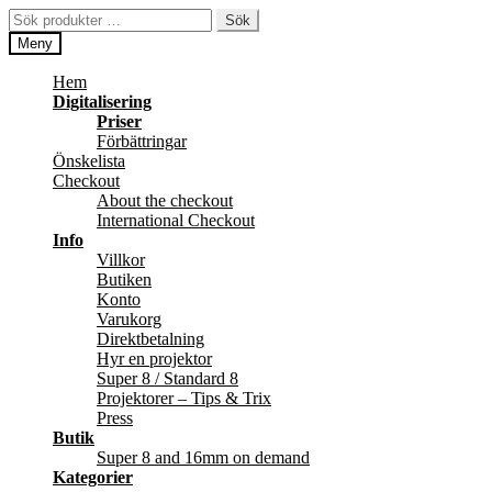
Hoppa
Hoppa
Sök
Sök
till
till
efter:
Meny
navigering
innehåll
Hem
Digitalisering
Priser
Förbättringar
Önskelista
Checkout
About the checkout
International Checkout
Info
Villkor
Butiken
Konto
Varukorg
Direktbetalning
Hyr en projektor
Super 8 / Standard 8
Projektorer – Tips & Trix
Press
Butik
Super 8 and 16mm on demand
Kategorier