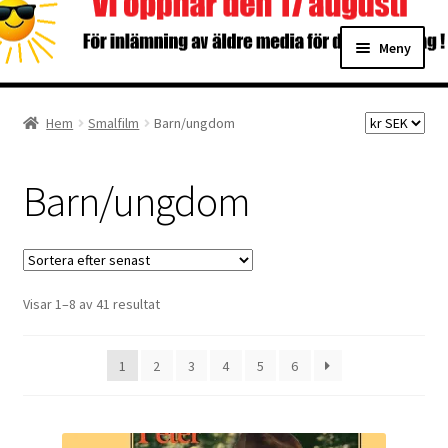
Hoppa
Hoppa
Meny
till
till
navigering
innehåll
Hem
Hem
Smalfilm
Barn/ungdom
Digitalisering
Barn/ungdom
Priser
Förbättringar
Sortera
Visar 1–8 av 41 resultat
Önskelista
efter
senaste
Checkout
1
2
3
4
5
6
About the checkout