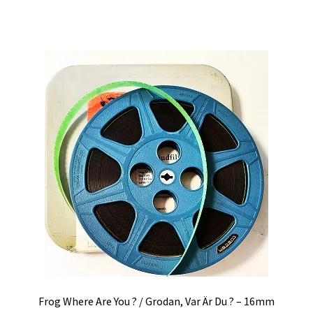
Projektorer – Tips & Trix
Press
Butik
Super 8 and 16mm on demand
Kategorier
Frog Where Are You ? / Grodan, Var Är Du ? – 16mm