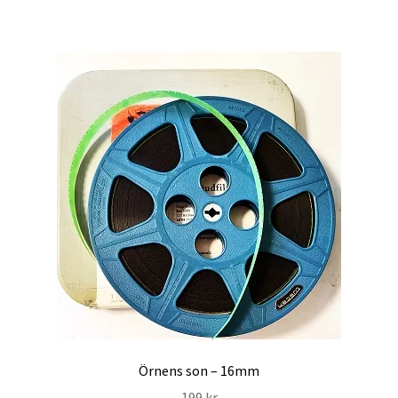
Örnens son – 16mm
199
kr