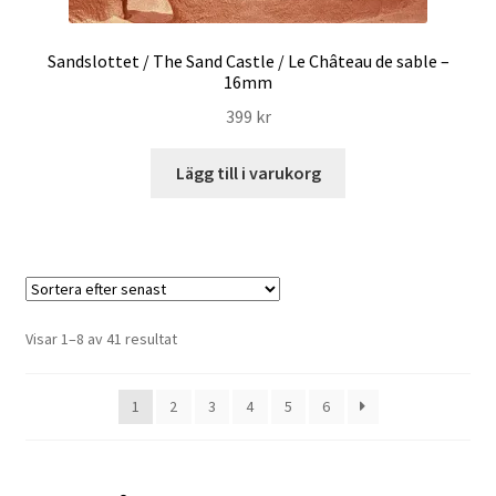
Sandslottet / The Sand Castle / Le Château de sable –
16mm
399
kr
Lägg till i varukorg
Sortera
Visar 1–8 av 41 resultat
efter
senaste
1
2
3
4
5
6