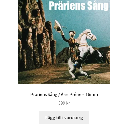
Präriens Sång / Árie Prérie – 16mm
399
kr
Lägg till i varukorg