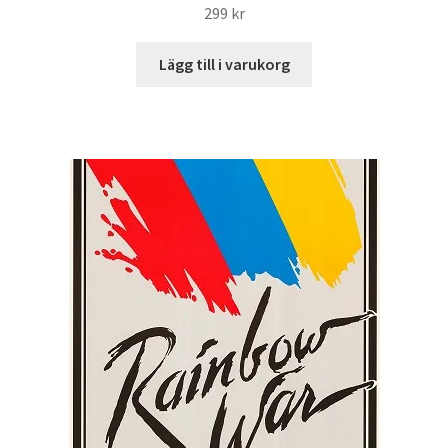
299
kr
Lägg till i varukorg