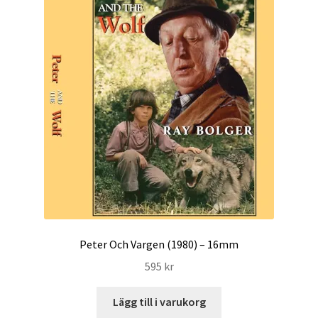
International Checkout
Info
Villkor
Butiken
Konto
Varukorg
Direktbetalning
Peter Och Vargen (1980) – 16mm
595
kr
Hyr en projektor
Lägg till i varukorg
Super 8 / Standard 8