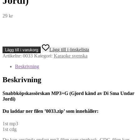
Jordi)
29
kr
Snabbköpskassörskan
Lägg till i önskelista
Lägg till i varukorg
MP3+G
Artikelnr:
0033
Kategori:
Karaoke svenska
(Gjord
känd
Beskrivning
av
Di
Beskrivning
Sma
Undar
Jordi)
Snabbköpskassörskan MP3+G (Gjord känd av Di Sma Undar
mängd
Jordi)
Du l
addar ner filen ’0033.zip’ som innehåller:
1st mp3
1st cdg
Du kan använda endast mp3-filen som singback. CDG-filen kan