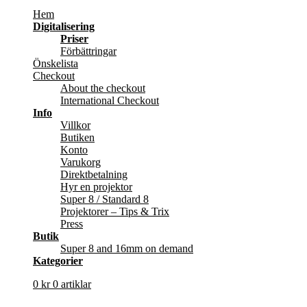
Hem
Digitalisering
Priser
Förbättringar
Önskelista
Checkout
About the checkout
International Checkout
Info
Villkor
Butiken
Konto
Varukorg
Direktbetalning
Hyr en projektor
Super 8 / Standard 8
Projektorer – Tips & Trix
Press
Butik
Super 8 and 16mm on demand
Kategorier
0
kr
0 artiklar