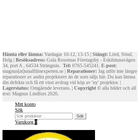
Hämta eller lämna:
Vardagar 10-12, 13-15 |
Stängt:
Lörd, Sönd,
Helg |
Besöksadress:
Gula Rosornas Företagsby - Eskilstunavägen
34, port A , 64534 Strängnäs.
Tel:
0765-545241.
E-post:
magnus[at]smalfilmexperten.se |
Reparationer:
Jag utför inte längre
reparationer av andra projektorer än de som säljs här. Du kan lämna
din defekta och få ett visst avdrag vid köp av 'ny' projektor. |
Lagerstatus:
Omgående leverans. |
Copyright ©
alla bilder och all
text: Magnus Lindfors 2026.
Mitt konto
Sök
Sök
Sök
efter:
Varukorg
0