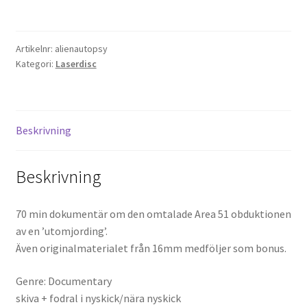
Alien
Autopsy
Projektorer – Tips & Trix
-
Artikelnr:
alienautopsy
Fact
Kategori:
Laserdisc
Press
Or
Fiction
(LD,
Butik
NTSC)
Beskrivning
mängd
Super 8 and 16mm on demand
Beskrivning
Kategorier
70 min dokumentär om den omtalade Area 51 obduktionen
av en ’utomjording’.
Även originalmaterialet från 16mm medföljer som bonus.
Genre: Documentary
skiva + fodral i nyskick/nära nyskick