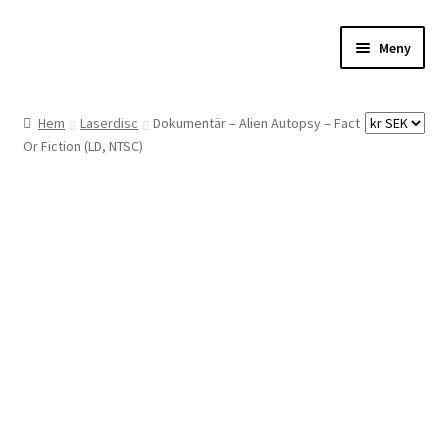
Hoppa
Hoppa
Meny
till
till
navigering
innehåll
Hem
Hem
Laserdisc
Dokumentär – Alien Autopsy – Fact
Or Fiction (LD, NTSC)
Digitalisering
Priser
Förbättringar
Önskelista
Checkout
About the checkout