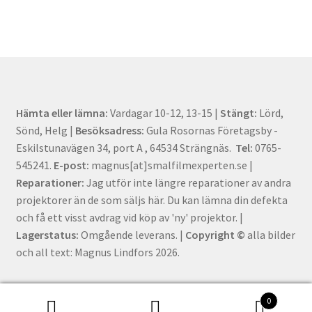
Hämta eller lämna:
Vardagar 10-12, 13-15 |
Stängt:
Lörd,
Sönd, Helg |
Besöksadress:
Gula Rosornas Företagsby -
Eskilstunavägen 34, port A , 64534 Strängnäs.
Tel:
0765-
545241.
E-post:
magnus[at]smalfilmexperten.se |
Reparationer:
Jag utför inte längre reparationer av andra
projektorer än de som säljs här. Du kan lämna din defekta
och få ett visst avdrag vid köp av 'ny' projektor. |
Lagerstatus:
Omgående leverans. |
Copyright ©
alla bilder
och all text: Magnus Lindfors 2026.
0