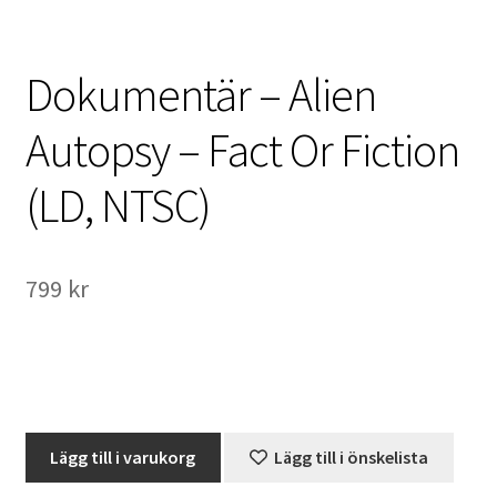
International Checkout
Dokumentär – Alien
Info
Autopsy – Fact Or Fiction
Villkor
(LD, NTSC)
Butiken
Konto
799
kr
Varukorg
Direktbetalning
Hyr en projektor
Dokumentär
Lägg till i varukorg
Lägg till i önskelista
-
Super 8 / Standard 8