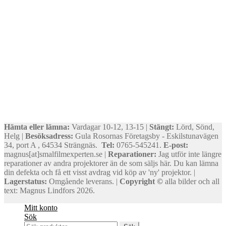
Hämta eller lämna:
Vardagar 10-12, 13-15 |
Stängt:
Lörd, Sönd,
Helg |
Besöksadress:
Gula Rosornas Företagsby - Eskilstunavägen
34, port A , 64534 Strängnäs.
Tel:
0765-545241.
E-post:
magnus[at]smalfilmexperten.se |
Reparationer:
Jag utför inte längre
reparationer av andra projektorer än de som säljs här. Du kan lämna
din defekta och få ett visst avdrag vid köp av 'ny' projektor. |
Lagerstatus:
Omgående leverans. |
Copyright ©
alla bilder och all
text: Magnus Lindfors 2026.
Mitt konto
Sök
Sök