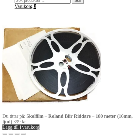
Sök
efter:
Varukorg
0
Du tittar på:
Skolfilm – Roland Blir Riddare – 180 meter (16mm,
ljud)
399
kr
Lägg till i varukorg