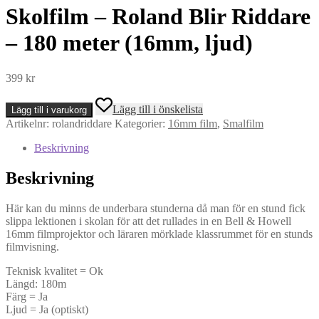
Skolfilm – Roland Blir Riddare
– 180 meter (16mm, ljud)
399
kr
Skolfilm
Lägg till i önskelista
Lägg till i varukorg
-
Artikelnr:
rolandriddare
Kategorier:
16mm film
,
Smalfilm
Roland
Blir
Beskrivning
Riddare
-
Beskrivning
180
meter
(16mm,
Här kan du minns de underbara stunderna då man för en stund fick
ljud)
slippa lektionen i skolan för att det rullades in en Bell & Howell
mängd
16mm filmprojektor och läraren mörklade klassrummet för en stunds
filmvisning.
Teknisk kvalitet = Ok
Längd: 180m
Färg = Ja
Ljud = Ja (optiskt)