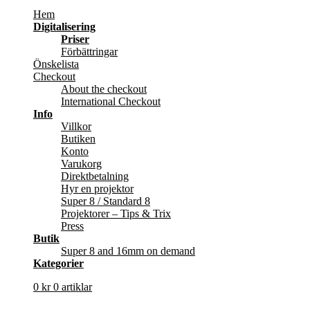
Hem
Digitalisering
Priser
Förbättringar
Önskelista
Checkout
About the checkout
International Checkout
Info
Villkor
Butiken
Konto
Varukorg
Direktbetalning
Hyr en projektor
Super 8 / Standard 8
Projektorer – Tips & Trix
Press
Butik
Super 8 and 16mm on demand
Kategorier
0
kr
0 artiklar