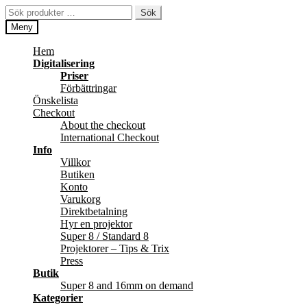
Hoppa
Hoppa
Sök
Sök
till
till
efter:
Meny
navigering
innehåll
Hem
Digitalisering
Priser
Förbättringar
Önskelista
Checkout
About the checkout
International Checkout
Info
Villkor
Butiken
Konto
Varukorg
Direktbetalning
Hyr en projektor
Super 8 / Standard 8
Projektorer – Tips & Trix
Press
Butik
Super 8 and 16mm on demand
Kategorier