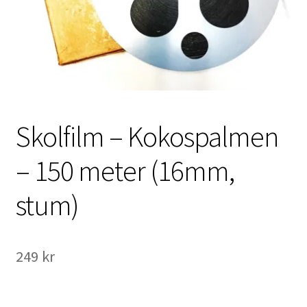
International Checkout
Info
Villkor
Butiken
Skolfilm – Kokospalmen
Konto
– 150 meter (16mm,
stum)
Varukorg
Direktbetalning
249
kr
Hyr en projektor
Super 8 / Standard 8