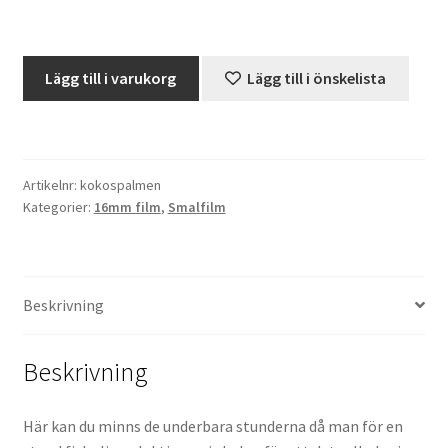
Projektorer – Tips & Trix
Skolfilm
Lägg till i varukorg
Lägg till i önskelista
-
Press
Kokospalmen
-
Butik
150
Artikelnr:
kokospalmen
meter
Super 8 and 16mm on demand
Kategorier:
16mm film
,
Smalfilm
(16mm,
stum)
Kategorier
mängd
Beskrivning
Beskrivning
Här kan du minns de underbara stunderna då man för en