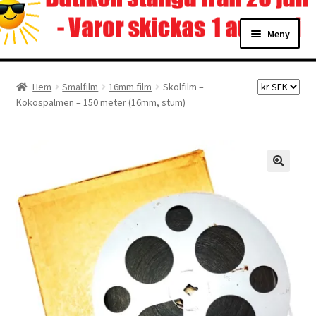
Hoppa
Hoppa
Meny
till
till
navigering
innehåll
Hem
Hem
Smalfilm
16mm film
Skolfilm –
Kokospalmen – 150 meter (16mm, stum)
Digitalisering
Priser
Förbättringar
Önskelista
Checkout
About the checkout