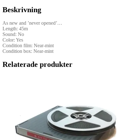
(Super
Beskrivning
8)
mängd
As new and ’never opened’…
Length: 45m
Sound: No
Color: Yes
Condition film: Near-mint
Condition box: Near-mint
Relaterade produkter