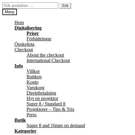
Hoppa
Hoppa
Sök
Sök
till
till
efter:
Meny
navigering
innehåll
Hem
Digitalisering
Priser
Förbättringar
Önskelista
Checkout
About the checkout
International Checkout
Info
Villkor
Butiken
Konto
Varukorg
Direktbetalning
Hyr en projektor
Super 8 / Standard 8
Projektorer – Tips & Trix
Press
Butik
Super 8 and 16mm on demand
Kategorier