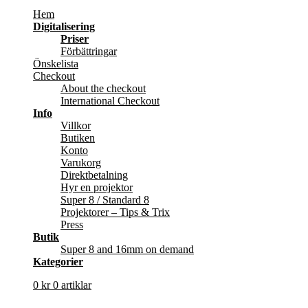
Hem
Digitalisering
Priser
Förbättringar
Önskelista
Checkout
About the checkout
International Checkout
Info
Villkor
Butiken
Konto
Varukorg
Direktbetalning
Hyr en projektor
Super 8 / Standard 8
Projektorer – Tips & Trix
Press
Butik
Super 8 and 16mm on demand
Kategorier
0
kr
0 artiklar