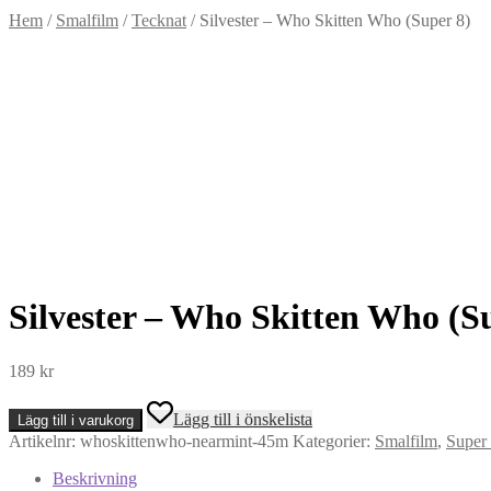
Hem
/
Smalfilm
/
Tecknat
/
Silvester – Who Skitten Who (Super 8)
Silvester – Who Skitten Who (S
189
kr
Silvester
Lägg till i önskelista
Lägg till i varukorg
-
Artikelnr:
whoskittenwho-nearmint-45m
Kategorier:
Smalfilm
,
Super
Who
Skitten
Beskrivning
Who