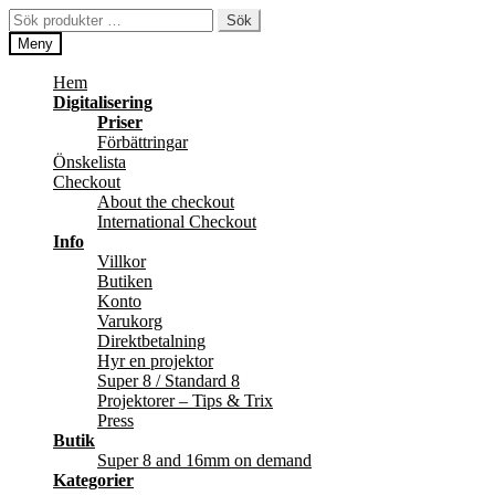
Hoppa
Hoppa
Sök
Sök
till
till
efter:
Meny
navigering
innehåll
Hem
Digitalisering
Priser
Förbättringar
Önskelista
Checkout
About the checkout
International Checkout
Info
Villkor
Butiken
Konto
Varukorg
Direktbetalning
Hyr en projektor
Super 8 / Standard 8
Projektorer – Tips & Trix
Press
Butik
Super 8 and 16mm on demand
Kategorier