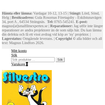
Hämta eller lämna:
Vardagar 10-12, 13-15 |
Stängt:
Lörd, Sönd,
Helg |
Besöksadress:
Gula Rosornas Företagsby - Eskilstunavägen
34, port A , 64534 Strängnäs.
Tel:
0765-545241.
E-post:
magnus[at]smalfilmexperten.se |
Reparationer:
Jag utför inte längre
reparationer av andra projektorer än de som säljs här. Du kan lämna
din defekta och få ett visst avdrag vid köp av 'ny' projektor. |
Lagerstatus:
Omgående leverans. |
Copyright ©
alla bilder och all
text: Magnus Lindfors 2026.
Mitt konto
Sök
Sök
Sök
efter:
Varukorg
0