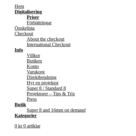
Hem
Digitalisering
Priser
Förbättringar
Önskelista
Checkout
About the checkout
International Checkout
Info
Villkor
Butiken
Konto
Varukorg
Direktbetalning
Hyr en projektor
Super 8 / Standard 8
Projektorer – Tips & Trix
Press
Butik
Super 8 and 16mm on demand
Kategorier
0
kr
0 artiklar