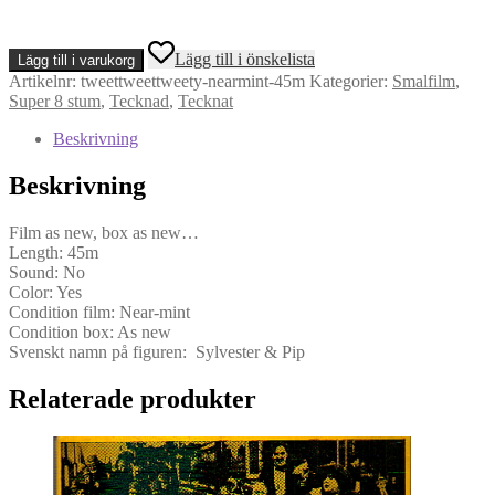
Silvester
Lägg till i önskelista
Lägg till i varukorg
-
Artikelnr:
tweettweettweety-nearmint-45m
Kategorier:
Smalfilm
,
Tweet,
Super 8 stum
,
Tecknad
,
Tecknat
Tweet,
Tweety
Beskrivning
(Super
8)
Beskrivning
mängd
Film as new, box as new…
Length: 45m
Sound: No
Color: Yes
Condition film: Near-mint
Condition box: As new
Svenskt namn på figuren: Sylvester & Pip
Relaterade produkter