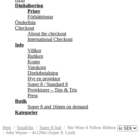
Digitalisering
Priser
Förbättringar
Önskelista
Checkout
About the checkout
International Checkout
Info
Villkor
Butiken
Konto
Varukorg
Direktbetalning
Hyr en projektor
Super 8 / Standard 8
Projektorer – Tips & Trix
Press
Butik
Super 8 and 16mm on demand
Kategorier
Hem
/
Smalfilm
/
Super 8 ljud
/
She Wore A Yellow Ribbon
– John Wayne – 4x120m (Super 8, Ljud)