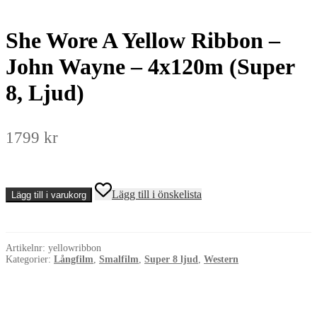
She Wore A Yellow Ribbon –
John Wayne – 4x120m (Super
8, Ljud)
1799
kr
She
Lägg till i önskelista
Lägg till i varukorg
Wore
A
Yellow
Ribbon
Artikelnr:
yellowribbon
-
Kategorier:
Långfilm
,
Smalfilm
,
Super 8 ljud
,
Western
John
Wayne
-
4x120m
(Super