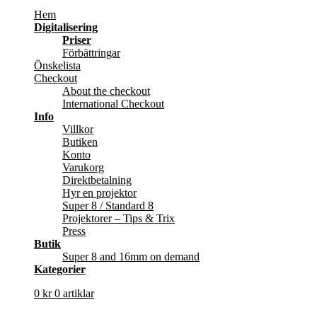
Hem
Digitalisering
Priser
Förbättringar
Önskelista
Checkout
About the checkout
International Checkout
Info
Villkor
Butiken
Konto
Varukorg
Direktbetalning
Hyr en projektor
Super 8 / Standard 8
Projektorer – Tips & Trix
Press
Butik
Super 8 and 16mm on demand
Kategorier
0
kr
0 artiklar