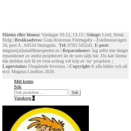
Hämta eller lämna:
Vardagar 10-12, 13-15 |
Stängt:
Lörd, Sönd,
Helg |
Besöksadress:
Gula Rosornas Företagsby - Eskilstunavägen
34, port A , 64534 Strängnäs.
Tel:
0765-545241.
E-post:
magnus[at]smalfilmexperten.se |
Reparationer:
Jag utför inte längre
reparationer av andra projektorer än de som säljs här. Du kan lämna
din defekta och få ett visst avdrag vid köp av 'ny' projektor. |
Lagerstatus:
Omgående leverans. |
Copyright ©
alla bilder och all
text: Magnus Lindfors 2026.
Mitt konto
Sök
Sök
Sök
efter:
Varukorg
0