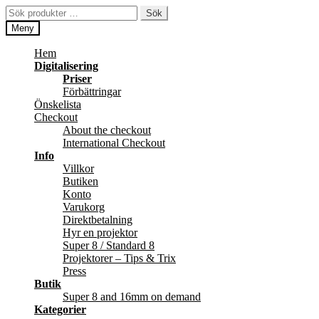
Hoppa
Hoppa
Sök
Sök
till
till
efter:
Meny
navigering
innehåll
Hem
Digitalisering
Priser
Förbättringar
Önskelista
Checkout
About the checkout
International Checkout
Info
Villkor
Butiken
Konto
Varukorg
Direktbetalning
Hyr en projektor
Super 8 / Standard 8
Projektorer – Tips & Trix
Press
Butik
Super 8 and 16mm on demand
Kategorier