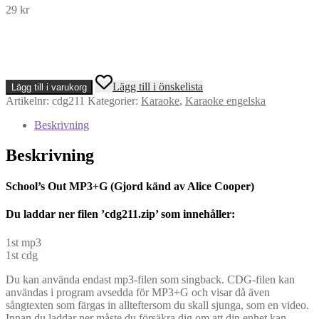
29
kr
School's
Lägg till i önskelista
Lägg till i varukorg
Out
Artikelnr:
cdg211
Kategorier:
Karaoke
,
Karaoke engelska
MP3+G
(Gjord
Beskrivning
känd
av
Beskrivning
Alice
Cooper)
mängd
School’s Out MP3+G (Gjord känd av Alice Cooper)
Du l
addar ner filen ’cdg211.zip’ som innehåller:
1st mp3
1st cdg
Du kan använda endast mp3-filen som singback. CDG-filen kan
användas i program avsedda för MP3+G och visar då även
sångtexten som färgas in allteftersom du skall sjunga, som en video.
Innan du laddar ner måste du försäkra dig om att din enhet kan