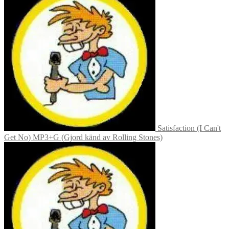
Satisfaction (I Can't
Get No) MP3+G (Gjord känd av Rolling Stones)