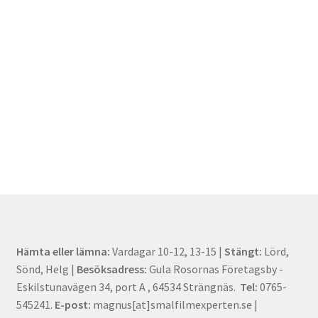
Hämta eller lämna:
Vardagar 10-12, 13-15 |
Stängt:
Lörd,
Sönd, Helg |
Besöksadress:
Gula Rosornas Företagsby -
Eskilstunavägen 34, port A , 64534 Strängnäs.
Tel:
0765-
545241.
E-post:
magnus[at]smalfilmexperten.se |