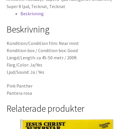
Hyr en projektor
A-
Super 8 ljud
,
Tecknat
,
Tecknat
Bye
Beskrivning
Super 8 / Standard 8
(Super
Beskrivning
8,
Projektorer – Tips & Trix
Ljud)
mängd
Kondition/Condition film: Near mint
Press
Kondition box / Condition box: Good
Längd/Length: ca 45-50 metr / 200ft
Butik
Färg/Color: Ja/Yes
Ljud/Sound: Ja / Yes
Super 8 and 16mm on demand
Pink Panther
Pantera rosa
Kategorier
Relaterade produkter