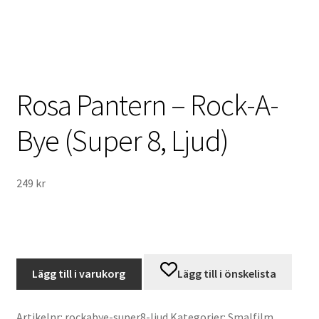
About the checkout
International Checkout
Rosa Pantern – Rock-A-
Info
Bye (Super 8, Ljud)
Villkor
Butiken
249
kr
Konto
Varukorg
Rosa
Lägg till i varukorg
Lägg till i önskelista
Pantern
Direktbetalning
-
Rock-
Artikelnr:
rockabye-super8-ljud
Kategorier:
Smalfilm
,