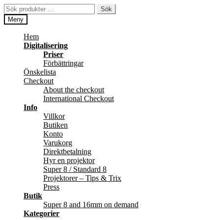
Hoppa
Hoppa
Sök
Sök
till
till
efter:
Meny
navigering
innehåll
Hem
Digitalisering
Priser
Förbättringar
Önskelista
Checkout
About the checkout
International Checkout
Info
Villkor
Butiken
Konto
Varukorg
Direktbetalning
Hyr en projektor
Super 8 / Standard 8
Projektorer – Tips & Trix
Press
Butik
Super 8 and 16mm on demand
Kategorier