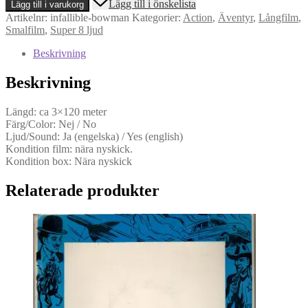
Lägg till i önskelista
Lägg till i varukorg
Hood
Artikelnr:
infallible-bowman
Kategorier:
Action
,
Äventyr
,
Långfilm
,
-
Smalfilm
,
Super 8 ljud
The
Infallible
Beskrivning
Bowman
-
Beskrivning
3x120m
(Super
8,
Längd: ca 3×120 meter
Ljud)
Färg/Color: Nej / No
mängd
Ljud/Sound: Ja (engelska) / Yes (english)
Kondition film: nära nyskick.
Kondition box: Nära nyskick
Relaterade produkter