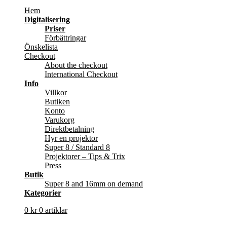
Hem
Digitalisering
Priser
Förbättringar
Önskelista
Checkout
About the checkout
International Checkout
Info
Villkor
Butiken
Konto
Varukorg
Direktbetalning
Hyr en projektor
Super 8 / Standard 8
Projektorer – Tips & Trix
Press
Butik
Super 8 and 16mm on demand
Kategorier
0
kr
0 artiklar