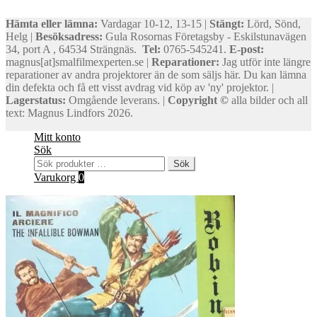
Hämta eller lämna:
Vardagar 10-12, 13-15 |
Stängt:
Lörd, Sönd,
Helg |
Besöksadress:
Gula Rosornas Företagsby - Eskilstunavägen
34, port A , 64534 Strängnäs.
Tel:
0765-545241.
E-post:
magnus[at]smalfilmexperten.se |
Reparationer:
Jag utför inte längre
reparationer av andra projektorer än de som säljs här. Du kan lämna
din defekta och få ett visst avdrag vid köp av 'ny' projektor. |
Lagerstatus:
Omgående leverans. |
Copyright ©
alla bilder och all
text: Magnus Lindfors 2026.
Mitt konto
Sök
Sök
Sök
efter:
Varukorg
0