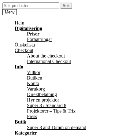
Hoppa
Hoppa
Sök
Sök
till
till
efter:
Meny
navigering
innehåll
Hem
Digitalisering
Priser
Förbättringar
Önskelista
Checkout
About the checkout
International Checkout
Info
Villkor
Butiken
Konto
Varukorg
Direktbetalning
Hyr en projektor
Super 8 / Standard 8
Projektorer – Tips & Trix
Press
Butik
Super 8 and 16mm on demand
Kategorier