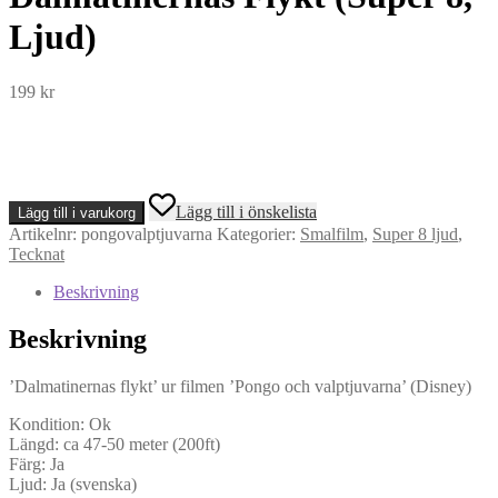
Ljud)
199
kr
Pongo
Lägg till i önskelista
Lägg till i varukorg
Och
Artikelnr:
pongovalptjuvarna
Kategorier:
Smalfilm
,
Super 8 ljud
,
Valptjuvarna
Tecknat
-
Dalmatinernas
Beskrivning
Flykt
(Super
Beskrivning
8,
Ljud)
mängd
’Dalmatinernas flykt’ ur filmen ’Pongo och valptjuvarna’ (Disney)
Kondition: Ok
Längd: ca 47-50 meter (200ft)
Färg: Ja
Ljud: Ja (svenska)