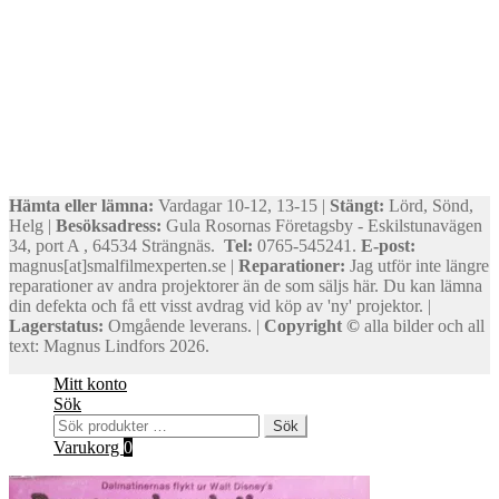
Hämta eller lämna:
Vardagar 10-12, 13-15 |
Stängt:
Lörd, Sönd,
Helg |
Besöksadress:
Gula Rosornas Företagsby - Eskilstunavägen
34, port A , 64534 Strängnäs.
Tel:
0765-545241.
E-post:
magnus[at]smalfilmexperten.se |
Reparationer:
Jag utför inte längre
reparationer av andra projektorer än de som säljs här. Du kan lämna
din defekta och få ett visst avdrag vid köp av 'ny' projektor. |
Lagerstatus:
Omgående leverans. |
Copyright ©
alla bilder och all
text: Magnus Lindfors 2026.
Mitt konto
Sök
Sök
Sök
efter:
Varukorg
0