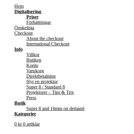
Hem
Digitalisering
Priser
Förbättringar
Önskelista
Checkout
About the checkout
International Checkout
Info
Villkor
Butiken
Konto
Varukorg
Direktbetalning
Hyr en projektor
Super 8 / Standard 8
Projektorer – Tips & Trix
Press
Butik
Super 8 and 16mm on demand
Kategorier
0
kr
0 artiklar