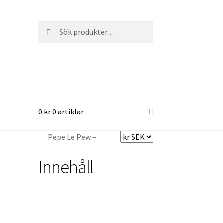
Sök
Sök
efter:
0
kr
0 artiklar
Pepe Le Pew –
Innehåll