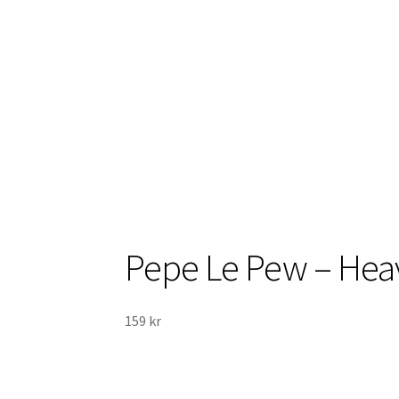
Pepe Le Pew – Heav
159
kr