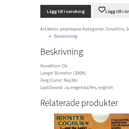
Pepe
Lägg till i varukorg
Lägg till i 
Le
Pew
-
Artikelnr:
pepelepew
Kategorier:
Smalfilm
,
S
Heaven
Beskrivning
Scent
Beskrivning
(Super
8,
Ljud)
Kondition: Ok
mängd
Längd: 50 meter (200ft)
Färg/Color: Nej/No
Ljud/Sound: Ja, engelska/Yes, english
Relaterade produkter