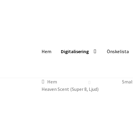
Hoppa
Hoppa
till
till
navigering
innehåll
Hem
Digitalisering
Önskelista
Hem
Digitalisering
Önskelista
Checkout
Info
Hem
Smal
Heaven Scent (Super 8, Ljud)