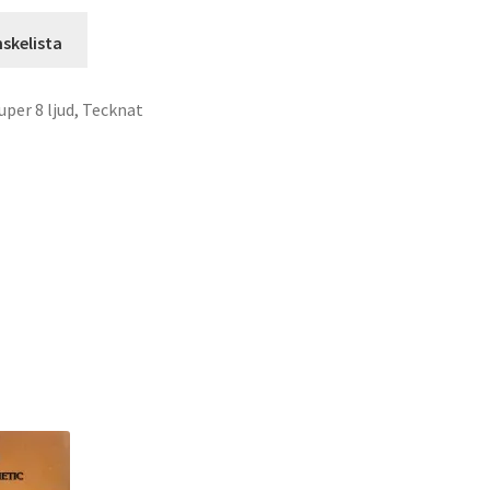
önskelista
uper 8 ljud
,
Tecknat