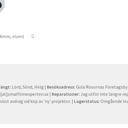
 (16mm, stum)
tängt:
Lörd, Sönd, Helg |
Besöksadress:
Gula Rosornas Företagsby -
at]smalfilmexperten.se |
Reparationer:
Jag utför inte längre re
visst avdrag vid köp av 'ny' projektor. |
Lagerstatus:
Omgående lev