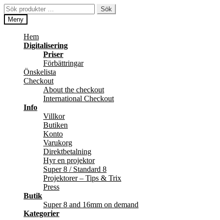
Hoppa
Hoppa
Sök
Sök
till
till
efter:
Meny
navigering
innehåll
Hem
Digitalisering
Priser
Förbättringar
Önskelista
Checkout
About the checkout
International Checkout
Info
Villkor
Butiken
Konto
Varukorg
Direktbetalning
Hyr en projektor
Super 8 / Standard 8
Projektorer – Tips & Trix
Press
Butik
Super 8 and 16mm on demand
Kategorier