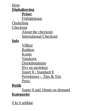
Hem
Digitalisering
Priser
Förbättringar
Önskelista
Checkout
About the checkout
International Checkout
Info
Villkor
Butiken
Konto
Varukorg
Direktbetalning
Hyr en projektor
Super 8 / Standard 8
Projektorer – Tips & Trix
Press
Butik
Super 8 and 16mm on demand
Kategorier
0
kr
0 artiklar