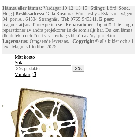
Hämta eller lämna:
Vardagar 10-12, 13-15 |
Stängt:
Lörd, Sönd,
Helg |
Besöksadress:
Gula Rosornas Företagsby - Eskilstunavägen
34, port A , 64534 Strängnäs.
Tel:
0765-545241.
E-post:
magnus[at]smalfilmexperten.se |
Reparationer:
Jag utför inte längre
reparationer av andra projektorer än de som säljs här. Du kan lämna
din defekta och få ett visst avdrag vid köp av 'ny' projektor. |
Lagerstatus:
Omgående leverans. |
Copyright ©
alla bilder och all
text: Magnus Lindfors 2026.
Mitt konto
Sök
Sök
Sök
efter:
Varukorg
0