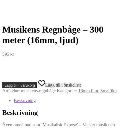
Musikens Regnbåge – 300
meter (16mm, ljud)
595
kr
Musikens
Lägg till i önskelista
Lägg till i varukorg
Regnbåge
Artikelnr:
musikens-regnbåge
Kategorier:
16mm film
,
Smalfilm
-
300
Beskrivning
meter
(16mm,
Beskrivning
ljud)
mängd
Även omnämnd som ’Musikalisk Exposé’ – Vacker musik och