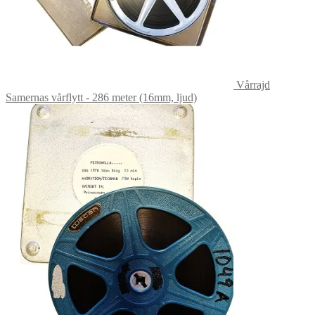
Vårrajd
Samernas vårflytt - 286 meter (16mm, ljud)