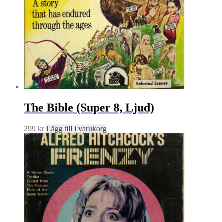
The Bible (Super 8, Ljud)
299
kr
Lägg till i varukorg