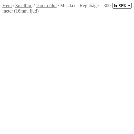
Hem
/
Smalfilm
/
16mm film
/
Musikens Regnbåge – 300
meter (16mm, ljud)