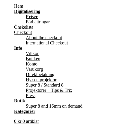
Hem
Digitalisering
Priser
Förbättringar
Önskelista
Checkout
About the checkout
International Checkout
Info
Villkor
Butiken
Konto
Varukorg
Direktbetalning
Hyr en projektor
Super 8 / Standard 8
Projektorer – Tips & Trix
Press
Butik
Super 8 and 16mm on demand
Kategorier
0
kr
0 artiklar