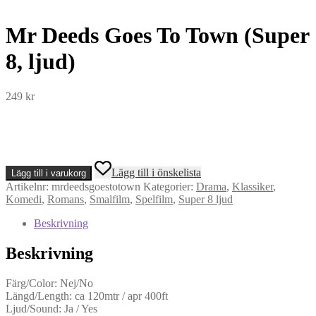
Mr Deeds Goes To Town (Super
8, ljud)
249
kr
Mr
Lägg till i önskelista
Lägg till i varukorg
Deeds
Artikelnr:
mrdeedsgoestotown
Kategorier:
Drama
,
Klassiker
,
Goes
Komedi
,
Romans
,
Smalfilm
,
Spelfilm
,
Super 8 ljud
To
Town
Beskrivning
(Super
8,
Beskrivning
ljud)
mängd
Färg/Color: Nej/No
Längd/Length: ca 120mtr / apr 400ft
Ljud/Sound: Ja / Yes