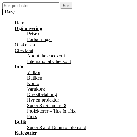
Hoppa
Hoppa
Sök
Sök
till
till
efter:
Meny
navigering
innehåll
Hem
Digitalisering
Priser
Förbättringar
Önskelista
Checkout
About the checkout
International Checkout
Info
Villkor
Butiken
Konto
Varukorg
Direktbetalning
Hyr en projektor
Super 8 / Standard 8
Projektorer – Tips & Trix
Press
Butik
Super 8 and 16mm on demand
Kategorier