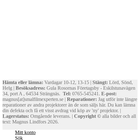
Hämta eller lämna:
Vardagar 10-12, 13-15 |
Stängt:
Lörd, Sönd,
Helg |
Besöksadress:
Gula Rosornas Företagsby - Eskilstunavägen
34, port A , 64534 Strängnäs.
Tel:
0765-545241.
E-post:
magnus[at]smalfilmexperten.se |
Reparationer:
Jag utför inte längre
reparationer av andra projektorer än de som säljs här. Du kan lämna
din defekta och få ett visst avdrag vid köp av 'ny' projektor. |
Lagerstatus:
Omgående leverans. |
Copyright ©
alla bilder och all
text: Magnus Lindfors 2026.
Mitt konto
Sök