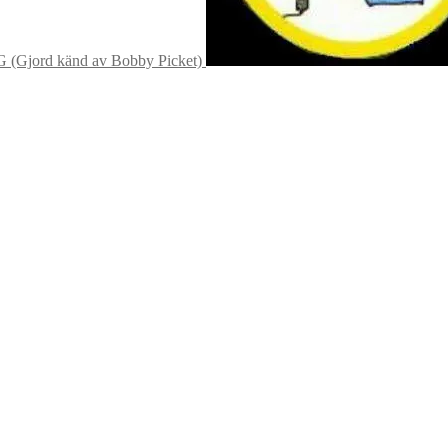
(Gjord känd av Bobby Picket)