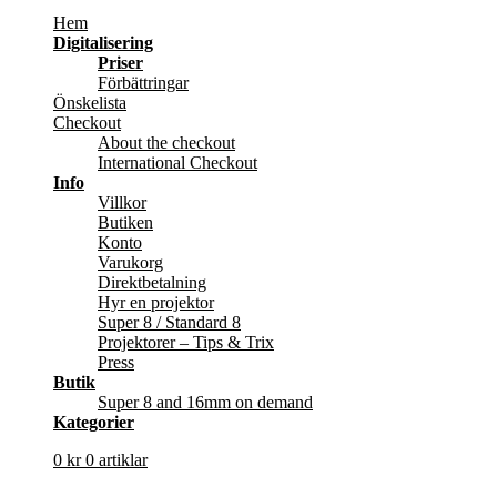
Hem
Digitalisering
Priser
Förbättringar
Önskelista
Checkout
About the checkout
International Checkout
Info
Villkor
Butiken
Konto
Varukorg
Direktbetalning
Hyr en projektor
Super 8 / Standard 8
Projektorer – Tips & Trix
Press
Butik
Super 8 and 16mm on demand
Kategorier
0
kr
0 artiklar