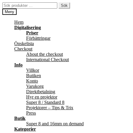
Hoppa
Hoppa
Sök
Sök
till
till
efter:
Meny
navigering
innehåll
Hem
Digitalisering
Priser
Förbättringar
Önskelista
Checkout
About the checkout
International Checkout
Info
Villkor
Butiken
Konto
Varukorg
Direktbetalning
Hyr en projektor
Super 8 / Standard 8
Projektorer – Tips & Trix
Press
Butik
Super 8 and 16mm on demand
Kategorier