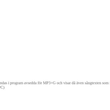
as i program avsedda för MP3+G och visar då även sångtexten som färg
PC)