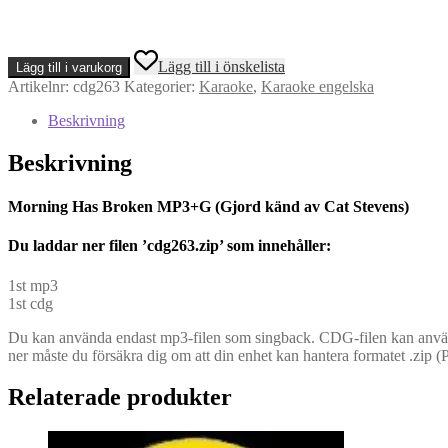
Morning
Lägg till i önskelista
Lägg till i varukorg
Has
Artikelnr:
cdg263
Kategorier:
Karaoke
,
Karaoke engelska
Broken
MP3+G
Beskrivning
(Gjord
känd
Beskrivning
av
Cat
Stevens)
Morning Has Broken MP3+G (Gjord känd av Cat Stevens)
mängd
Du l
addar ner filen ’cdg263.zip’ som innehåller:
1st mp3
1st cdg
Du kan använda endast mp3-filen som singback. CDG-filen kan använd
ner måste du försäkra dig om att din enhet kan hantera formatet .zip (
Relaterade produkter