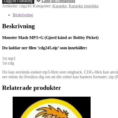
Lägg till i önskelista
Lägg till i varukorg
Mash
Artikelnr:
cdg245
Kategorier:
Karaoke
,
Karaoke engelska
MP3+G
(Gjord
Beskrivning
känd
av
Beskrivning
Bobby
Picket)
mängd
Monster Mash MP3+G (Gjord känd av Bobby Picket)
Du l
addar ner filen ’cdg245.zip’ som innehåller:
1st mp3
1st cdg
Du kan använda endast mp3-filen som singback. CDG-filen kan använd
ner måste du försäkra dig om att din enhet kan hantera formatet .zip (
Relaterade produkter