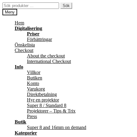
Hoppa
Hoppa
Sök
Sök
till
till
efter:
Meny
navigering
innehåll
Hem
Digitalisering
Priser
Förbättringar
Önskelista
Checkout
About the checkout
International Checkout
Info
Villkor
Butiken
Konto
Varukorg
Direktbetalning
Hyr en projektor
Super 8 / Standard 8
Projektorer – Tips & Trix
Press
Butik
Super 8 and 16mm on demand
Kategorier