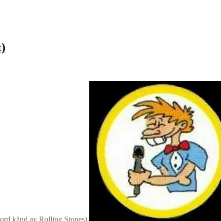
)
rd känd av Rolling Stones)