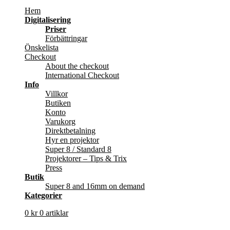
Hem
Digitalisering
Priser
Förbättringar
Önskelista
Checkout
About the checkout
International Checkout
Info
Villkor
Butiken
Konto
Varukorg
Direktbetalning
Hyr en projektor
Super 8 / Standard 8
Projektorer – Tips & Trix
Press
Butik
Super 8 and 16mm on demand
Kategorier
0
kr
0 artiklar