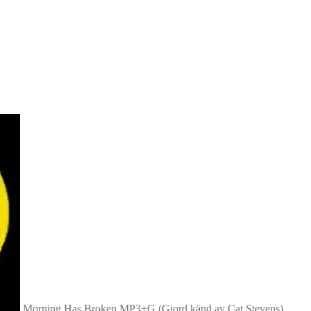
Morning Has Broken MP3+G (Gjord känd av Cat Stevens)