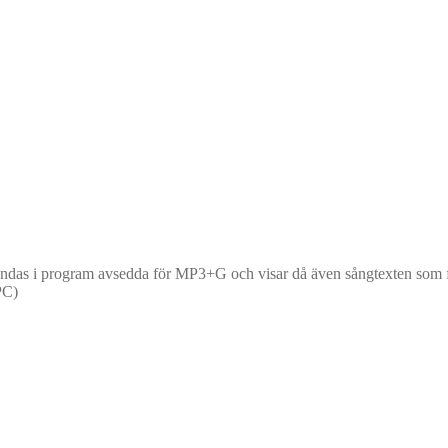
as i program avsedda för MP3+G och visar då även sångtexten som färg
PC)