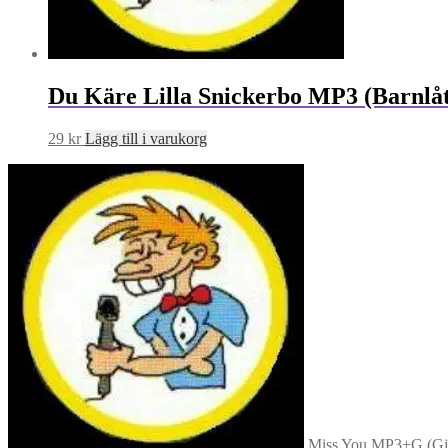
Du Käre Lilla Snickerbo MP3 (Barnlåt
29
kr
Lägg till i varukorg
Miss You MP3+G (Gjo