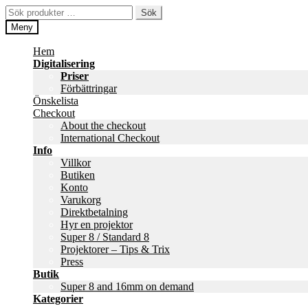
Hoppa
Hoppa
Sök
Sök
till
till
efter:
Meny
navigering
innehåll
Hem
Digitalisering
Priser
Förbättringar
Önskelista
Checkout
About the checkout
International Checkout
Info
Villkor
Butiken
Konto
Varukorg
Direktbetalning
Hyr en projektor
Super 8 / Standard 8
Projektorer – Tips & Trix
Press
Butik
Super 8 and 16mm on demand
Kategorier