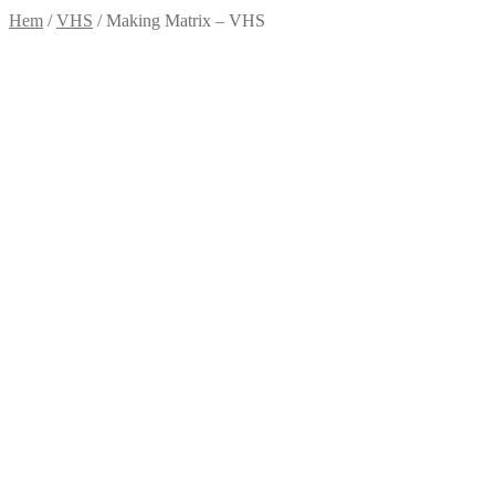
Hem
/
VHS
/
Making Matrix – VHS