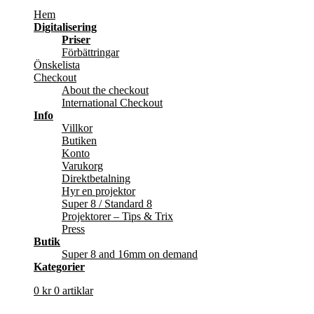
Hem
Digitalisering
Priser
Förbättringar
Önskelista
Checkout
About the checkout
International Checkout
Info
Villkor
Butiken
Konto
Varukorg
Direktbetalning
Hyr en projektor
Super 8 / Standard 8
Projektorer – Tips & Trix
Press
Butik
Super 8 and 16mm on demand
Kategorier
0
kr
0 artiklar