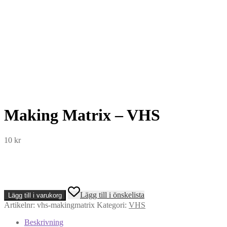
Making Matrix – VHS
10
kr
Making
Lägg till i önskelista
Lägg till i varukorg
Matrix
Artikelnr:
vhs-makingmatrix
Kategori:
VHS
-
VHS
Beskrivning
mängd