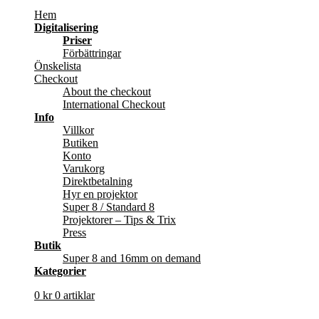
Hem
Digitalisering
Priser
Förbättringar
Önskelista
Checkout
About the checkout
International Checkout
Info
Villkor
Butiken
Konto
Varukorg
Direktbetalning
Hyr en projektor
Super 8 / Standard 8
Projektorer – Tips & Trix
Press
Butik
Super 8 and 16mm on demand
Kategorier
0
kr
0 artiklar