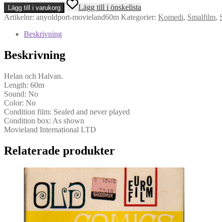
Laurel
Lägg till i önskelista
Lägg till i varukorg
&
Artikelnr:
anyoldport-movieland60m
Kategorier:
Komedi
,
Smalfilm
,
Hardy
-
Beskrivning
Any
Old
Beskrivning
Port
(Super
8)
Helan och Halvan.
mängd
Length: 60m
Sound: No
Color: No
Condition film: Sealed and never played
Condition box: As shown
Movieland International LTD
Relaterade produkter