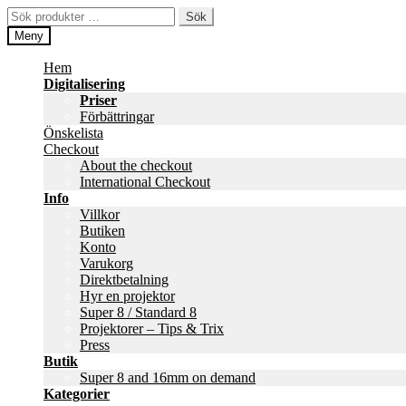
Hoppa
Hoppa
Sök
Sök
till
till
efter:
Meny
navigering
innehåll
Hem
Digitalisering
Priser
Förbättringar
Önskelista
Checkout
About the checkout
International Checkout
Info
Villkor
Butiken
Konto
Varukorg
Direktbetalning
Hyr en projektor
Super 8 / Standard 8
Projektorer – Tips & Trix
Press
Butik
Super 8 and 16mm on demand
Kategorier