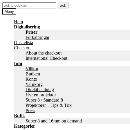
Hoppa
Hoppa
Sök
Sök
till
till
efter:
Meny
navigering
innehåll
Hem
Digitalisering
Priser
Förbättringar
Önskelista
Checkout
About the checkout
International Checkout
Info
Villkor
Butiken
Konto
Varukorg
Direktbetalning
Hyr en projektor
Super 8 / Standard 8
Projektorer – Tips & Trix
Press
Butik
Super 8 and 16mm on demand
Kategorier