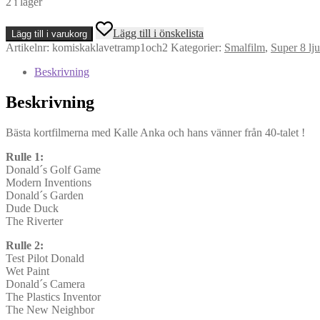
2 i lager
Kalles
Lägg till i önskelista
Lägg till i varukorg
Komiska
Artikelnr:
komiskaklavetramp1och2
Kategorier:
Smalfilm
,
Super 8 lj
Klavertramp
Vol
Beskrivning
1
&
Beskrivning
2
-
2X120
Bästa kortfilmerna med Kalle Anka och hans vänner från 40-talet !
mtr
(Super
Rulle 1:
8,
Donald´s Golf Game
Ljud)
Modern Inventions
mängd
Donald´s Garden
Dude Duck
The Riverter
Rulle 2:
Test Pilot Donald
Wet Paint
Donald´s Camera
The Plastics Inventor
The New Neighbor