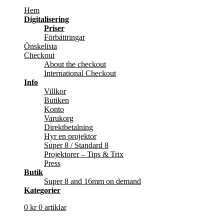
Hem
Digitalisering
Priser
Förbättringar
Önskelista
Checkout
About the checkout
International Checkout
Info
Villkor
Butiken
Konto
Varukorg
Direktbetalning
Hyr en projektor
Super 8 / Standard 8
Projektorer – Tips & Trix
Press
Butik
Super 8 and 16mm on demand
Kategorier
0
kr
0 artiklar