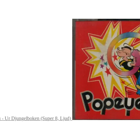
u - Ur Djungelboken (Super 8, Ljud)