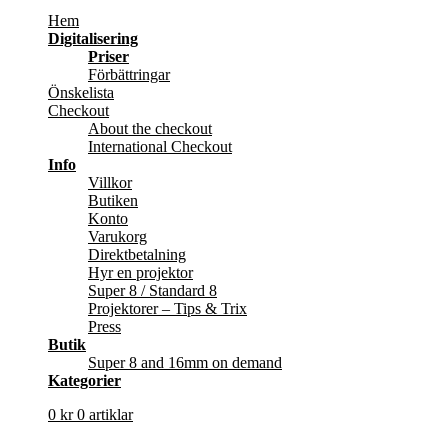
Hem
Digitalisering
Priser
Förbättringar
Önskelista
Checkout
About the checkout
International Checkout
Info
Villkor
Butiken
Konto
Varukorg
Direktbetalning
Hyr en projektor
Super 8 / Standard 8
Projektorer – Tips & Trix
Press
Butik
Super 8 and 16mm on demand
Kategorier
0
kr
0 artiklar