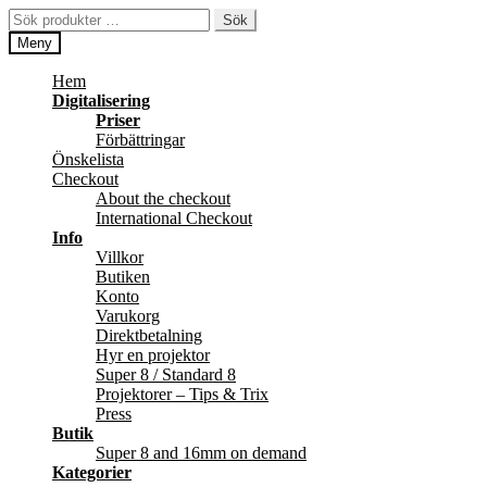
Hoppa
Hoppa
Sök
Sök
till
till
efter:
Meny
navigering
innehåll
Hem
Digitalisering
Priser
Förbättringar
Önskelista
Checkout
About the checkout
International Checkout
Info
Villkor
Butiken
Konto
Varukorg
Direktbetalning
Hyr en projektor
Super 8 / Standard 8
Projektorer – Tips & Trix
Press
Butik
Super 8 and 16mm on demand
Kategorier