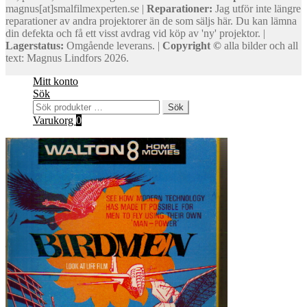
magnus[at]smalfilmexperten.se |
Reparationer:
Jag utför inte längre
reparationer av andra projektorer än de som säljs här. Du kan lämna
din defekta och få ett visst avdrag vid köp av 'ny' projektor. |
Lagerstatus:
Omgående leverans. |
Copyright ©
alla bilder och all
text: Magnus Lindfors 2026.
Mitt konto
Sök
Sök
Sök
efter:
Varukorg
0