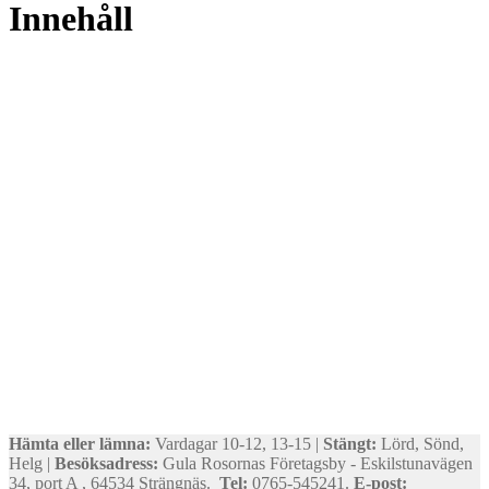
Innehåll
Hämta eller lämna:
Vardagar 10-12, 13-15 |
Stängt:
Lörd, Sönd,
Helg |
Besöksadress:
Gula Rosornas Företagsby - Eskilstunavägen
34, port A , 64534 Strängnäs.
Tel:
0765-545241.
E-post: