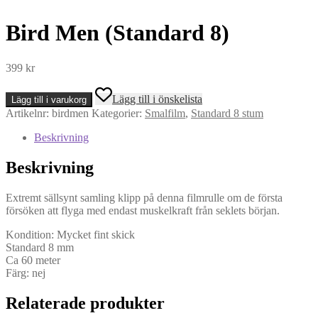
Bird Men (Standard 8)
399
kr
Bird
Lägg till i önskelista
Lägg till i varukorg
Men
Artikelnr:
birdmen
Kategorier:
Smalfilm
,
Standard 8 stum
(Standard
8)
Beskrivning
mängd
Beskrivning
Extremt sällsynt samling klipp på denna filmrulle om de första
försöken att flyga med endast muskelkraft från seklets början.
Kondition: Mycket fint skick
Standard 8 mm
Ca 60 meter
Färg: nej
Relaterade produkter