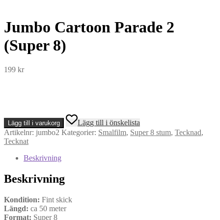
Jumbo Cartoon Parade 2
(Super 8)
199
kr
Jumbo
Lägg till i önskelista
Lägg till i varukorg
Cartoon
Artikelnr:
jumbo2
Kategorier:
Smalfilm
,
Super 8 stum
,
Tecknad
,
Parade
Tecknat
2
(Super
Beskrivning
8)
mängd
Beskrivning
Kondition:
Fint skick
Längd:
ca 50 meter
Format:
Super 8