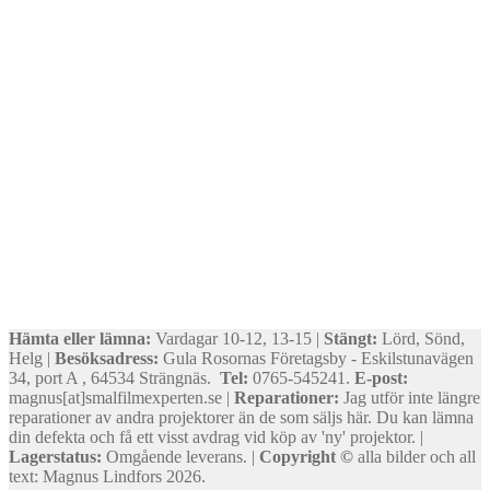
Hämta eller lämna:
Vardagar 10-12, 13-15 |
Stängt:
Lörd, Sönd,
Helg |
Besöksadress:
Gula Rosornas Företagsby - Eskilstunavägen
34, port A , 64534 Strängnäs.
Tel:
0765-545241.
E-post:
magnus[at]smalfilmexperten.se |
Reparationer:
Jag utför inte längre
reparationer av andra projektorer än de som säljs här. Du kan lämna
din defekta och få ett visst avdrag vid köp av 'ny' projektor. |
Lagerstatus:
Omgående leverans. |
Copyright ©
alla bilder och all
text: Magnus Lindfors 2026.