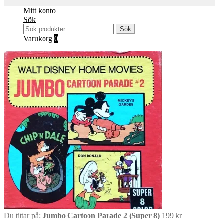
Mitt konto
Sök
Sök
Sök
efter:
Varukorg
0
Du tittar på:
Jumbo Cartoon Parade 2 (Super 8)
199
kr