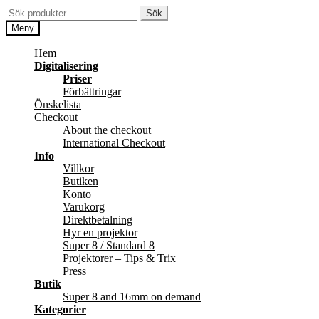
Hoppa
Hoppa
Sök
Sök
till
till
efter:
Meny
navigering
innehåll
Hem
Digitalisering
Priser
Förbättringar
Önskelista
Checkout
About the checkout
International Checkout
Info
Villkor
Butiken
Konto
Varukorg
Direktbetalning
Hyr en projektor
Super 8 / Standard 8
Projektorer – Tips & Trix
Press
Butik
Super 8 and 16mm on demand
Kategorier