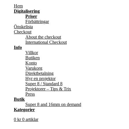
Hem
Digitalisering
Priser
Förbättringar
Önskelista
Checkout
About the checkout
International Checkout
Info
Villkor
Butiken
Konto
Varukorg
Direktbetalning
Hyr en projektor
Super 8 / Standard 8
Projektorer – Tips & Trix
Press
Butik
Super 8 and 16mm on demand
Kategorier
0
kr
0 artiklar