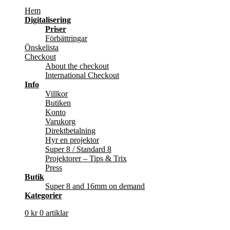
Hem
Digitalisering
Priser
Förbättringar
Önskelista
Checkout
About the checkout
International Checkout
Info
Villkor
Butiken
Konto
Varukorg
Direktbetalning
Hyr en projektor
Super 8 / Standard 8
Projektorer – Tips & Trix
Press
Butik
Super 8 and 16mm on demand
Kategorier
0
kr
0 artiklar