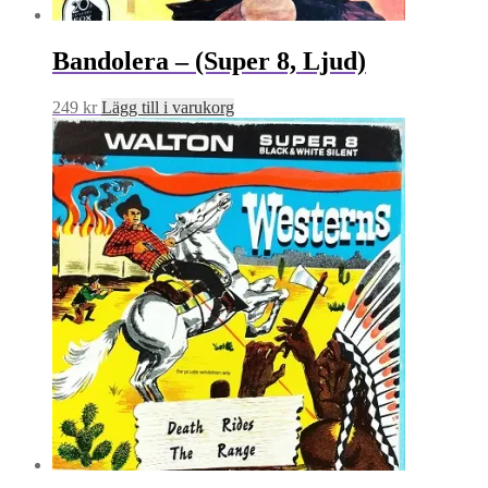
Bandolera – (Super 8, Ljud)
249
kr
Lägg till i varukorg