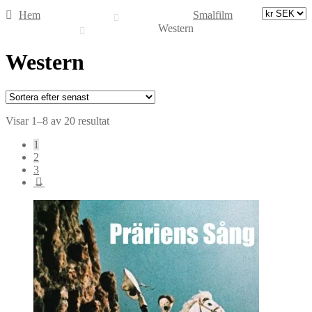
Hem
Smalfilm
Western
Western
Sortera
Visar 1–8 av 20 resultat
efter
1
senaste
2
3
→