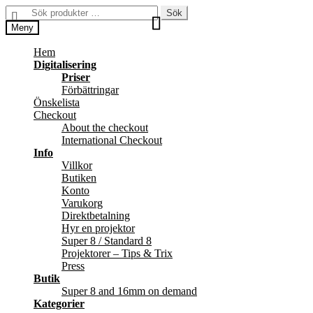
Hoppa
Hoppa
Sök
Sök
till
till
efter:
Meny
navigering
innehåll
Hem
Digitalisering
Priser
Förbättringar
Önskelista
Checkout
About the checkout
International Checkout
Info
Villkor
Butiken
Konto
Varukorg
Direktbetalning
Hyr en projektor
Super 8 / Standard 8
Projektorer – Tips & Trix
Press
Butik
Super 8 and 16mm on demand
Kategorier