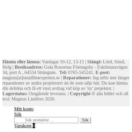
Hämta eller lämna:
Vardagar 10-12, 13-15 |
Stängt:
Lörd, Sönd,
Helg |
Besöksadress:
Gula Rosornas Företagsby - Eskilstunavägen
34, port A , 64534 Strängnäs.
Tel:
0765-545241.
E-post:
magnus[at]smalfilmexperten.se |
Reparationer:
Jag utför inte längre
reparationer av andra projektorer än de som säljs här. Du kan lämna
din defekta och få ett visst avdrag vid köp av 'ny' projektor. |
Lagerstatus:
Omgående leverans. |
Copyright ©
alla bilder och all
text: Magnus Lindfors 2026.
Mitt konto
Sök
Sök
Sök
efter:
Varukorg
0