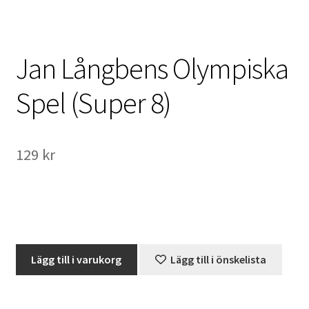
International Checkout
Info
Jan Långbens Olympiska
Villkor
Spel (Super 8)
Butiken
129
kr
Konto
Varukorg
Direktbetalning
Jan
Lägg till i varukorg
Lägg till i önskelista
Hyr en projektor
Långbens
Olympiska
Spel
Super 8 / Standard 8