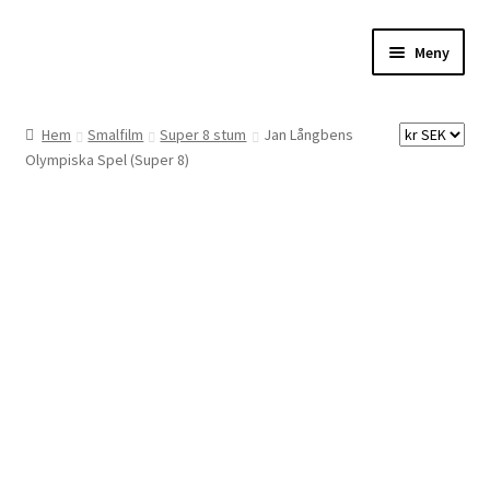
Hoppa
Hoppa
Meny
till
till
navigering
innehåll
Hem
Hem
Smalfilm
Super 8 stum
Jan Långbens
Olympiska Spel (Super 8)
Digitalisering
Priser
Förbättringar
Önskelista
Checkout
About the checkout