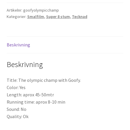
(Super
Artikelnr:
goofyolympicchamp
8)
Projektorer – Tips & Trix
Kategorier:
Smalfilm
,
Super 8 stum
,
Tecknad
mängd
Press
Butik
Beskrivning
Super 8 and 16mm on demand
Beskrivning
Kategorier
Title: The olympic champ with Goofy.
Color: Yes
Length: aprox 45-50mtr
Running time: aprox 8-10 min
Sound: No
Quality: Ok