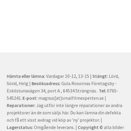
Hämta eller lämna:
Vardagar 10-12, 13-15 |
Stängt:
Lörd,
Sönd, Helg |
Besöksadress:
Gula Rosornas Företagsby -
Eskilstunavägen 34, port A , 64534 Strängnäs.
Tel:
0765-
545241.
E-post:
magnus[at]smalfilmexperten.se |
Reparationer:
Jag utför inte längre reparationer av andra
projektorer än de som säljs här. Du kan lämna din defekta
och få ett visst avdrag vid köp av 'ny' projektor. |
Lagerstatus:
Omgående leverans. |
Copyright ©
alla bilder