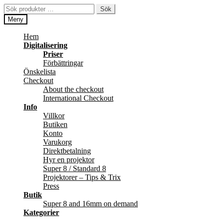
Hoppa
Hoppa
Sök
Sök
till
till
efter:
Meny
navigering
innehåll
Hem
Digitalisering
Priser
Förbättringar
Önskelista
Checkout
About the checkout
International Checkout
Info
Villkor
Butiken
Konto
Varukorg
Direktbetalning
Hyr en projektor
Super 8 / Standard 8
Projektorer – Tips & Trix
Press
Butik
Super 8 and 16mm on demand
Kategorier