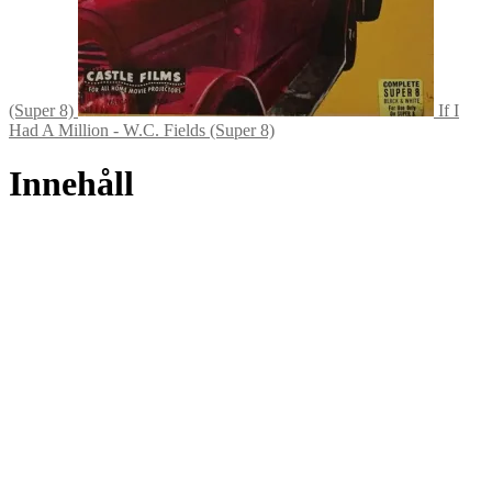
(Super 8)
If I
Had A Million - W.C. Fields (Super 8)
Innehåll