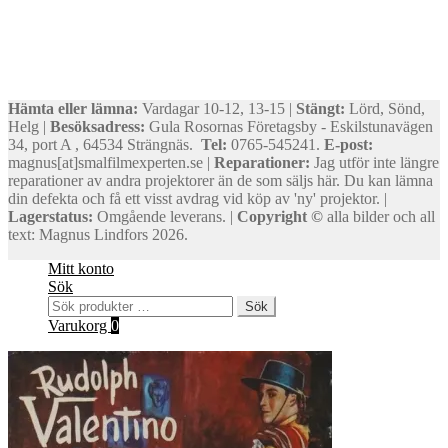
Hämta eller lämna:
Vardagar 10-12, 13-15 |
Stängt:
Lörd, Sönd,
Helg |
Besöksadress:
Gula Rosornas Företagsby - Eskilstunavägen
34, port A , 64534 Strängnäs.
Tel:
0765-545241.
E-post:
magnus[at]smalfilmexperten.se |
Reparationer:
Jag utför inte längre
reparationer av andra projektorer än de som säljs här. Du kan lämna
din defekta och få ett visst avdrag vid köp av 'ny' projektor. |
Lagerstatus:
Omgående leverans. |
Copyright ©
alla bilder och all
text: Magnus Lindfors 2026.
Mitt konto
Sök
Sök
Sök
efter:
Varukorg
0