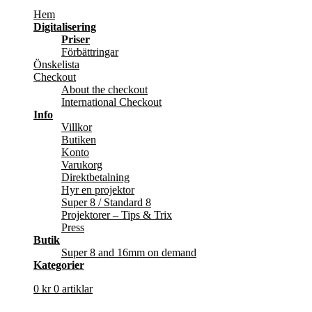
Hem
Digitalisering
Priser
Förbättringar
Önskelista
Checkout
About the checkout
International Checkout
Info
Villkor
Butiken
Konto
Varukorg
Direktbetalning
Hyr en projektor
Super 8 / Standard 8
Projektorer – Tips & Trix
Press
Butik
Super 8 and 16mm on demand
Kategorier
0
kr
0 artiklar