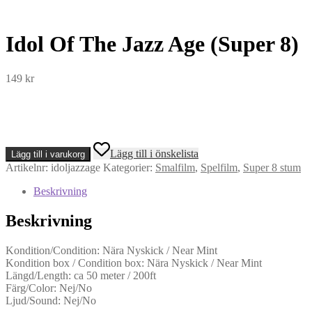
Idol Of The Jazz Age (Super 8)
149
kr
Idol
Lägg till i önskelista
Lägg till i varukorg
Of
Artikelnr:
idoljazzage
Kategorier:
Smalfilm
,
Spelfilm
,
Super 8 stum
The
Jazz
Beskrivning
Age
(Super
Beskrivning
8)
mängd
Kondition/Condition: Nära Nyskick / Near Mint
Kondition box / Condition box: Nära Nyskick / Near Mint
Längd/Length: ca 50 meter / 200ft
Färg/Color: Nej/No
Ljud/Sound: Nej/No