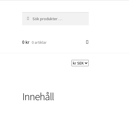
Sök
Sök
efter:
0
kr
0 artiklar
Innehåll