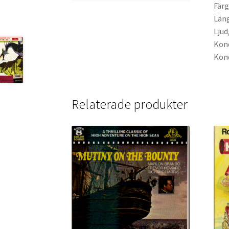
Färg
Läng
Ljud
Kond
Kond
Relaterade produkter