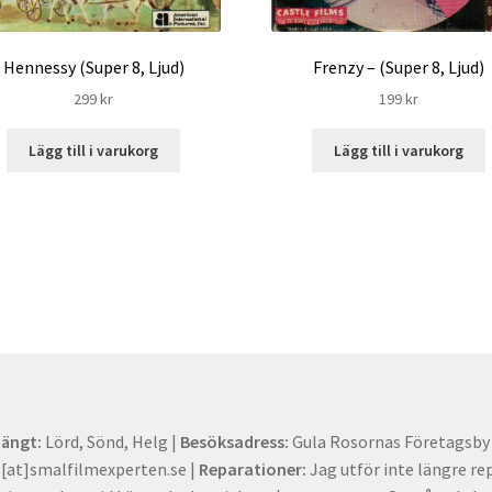
Hennessy (Super 8, Ljud)
Frenzy – (Super 8, Ljud)
299
kr
199
kr
Lägg till i varukorg
Lägg till i varukorg
tängt:
Lörd, Sönd, Helg |
Besöksadress:
Gula Rosornas Företagsby -
at]smalfilmexperten.se |
Reparationer:
Jag utför inte längre re