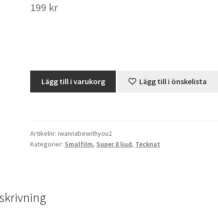
199
kr
I
Lägg till i varukorg
Lägg till i önskelista
Wan'na
Be
Like
You
Artikelnr:
iwannabewithyou2
(Super
Kategorier:
Smalfilm
,
Super 8 ljud
,
Tecknat
8,
ljud)
mängd
skrivning