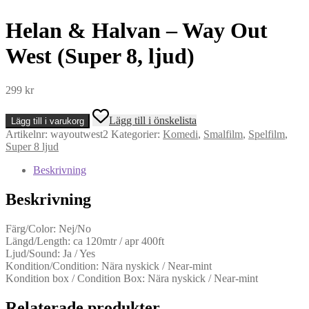
Helan & Halvan – Way Out
West (Super 8, ljud)
299
kr
Helan
Lägg till i önskelista
Lägg till i varukorg
&
Artikelnr:
wayoutwest2
Kategorier:
Komedi
,
Smalfilm
,
Spelfilm
,
Halvan
Super 8 ljud
-
Way
Beskrivning
Out
West
Beskrivning
(Super
8,
ljud)
Färg/Color: Nej/No
mängd
Längd/Length: ca 120mtr / apr 400ft
Ljud/Sound: Ja / Yes
Kondition/Condition: Nära nyskick / Near-mint
Kondition box / Condition Box: Nära nyskick / Near-mint
Relaterade produkter