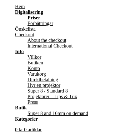
Hem
Digitalisering
Priser
Förbättringar
Önskelista
Checkout
About the checkout
International Checkout
Info
Villkor
Butiken
Konto
Varukorg
Direktbetalning
Hyr en projektor
Super 8 / Standard 8
Projektorer – Tips & Trix
Press
Butik
Super 8 and 16mm on demand
Kategorier
0
kr
0 artiklar