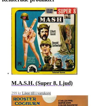
M.A.S.H. (Super 8, Ljud)
299
kr
Lägg till i varukorg