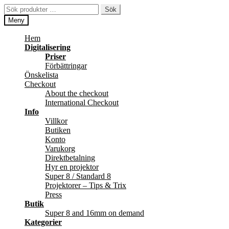
Hoppa
Hoppa
Sök
Sök
till
till
efter:
Meny
navigering
innehåll
Hem
Digitalisering
Priser
Förbättringar
Önskelista
Checkout
About the checkout
International Checkout
Info
Villkor
Butiken
Konto
Varukorg
Direktbetalning
Hyr en projektor
Super 8 / Standard 8
Projektorer – Tips & Trix
Press
Butik
Super 8 and 16mm on demand
Kategorier