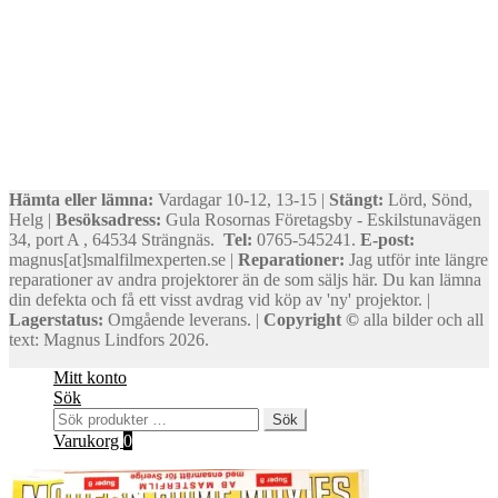
Hämta eller lämna:
Vardagar 10-12, 13-15 |
Stängt:
Lörd, Sönd,
Helg |
Besöksadress:
Gula Rosornas Företagsby - Eskilstunavägen
34, port A , 64534 Strängnäs.
Tel:
0765-545241.
E-post:
magnus[at]smalfilmexperten.se |
Reparationer:
Jag utför inte längre
reparationer av andra projektorer än de som säljs här. Du kan lämna
din defekta och få ett visst avdrag vid köp av 'ny' projektor. |
Lagerstatus:
Omgående leverans. |
Copyright ©
alla bilder och all
text: Magnus Lindfors 2026.
Mitt konto
Sök
Sök
Sök
efter:
Varukorg
0