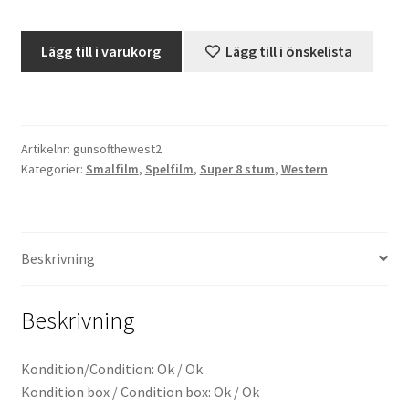
Guns
Projektorer – Tips & Trix
Lägg till i varukorg
Lägg till i önskelista
Of
The
Press
West
(Super
Butik
Artikelnr:
gunsofthewest2
8)
Kategorier:
Smalfilm
,
Spelfilm
,
Super 8 stum
,
Western
mängd
Super 8 and 16mm on demand
Kategorier
Beskrivning
Beskrivning
Kondition/Condition: Ok / Ok
Kondition box / Condition box: Ok / Ok