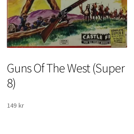
International Checkout
Info
Villkor
Butiken
Guns Of The West (Super
Konto
8)
Varukorg
Direktbetalning
149
kr
Hyr en projektor
Super 8 / Standard 8