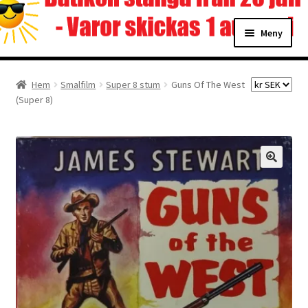
Hoppa
Hoppa
Meny
till
till
navigering
innehåll
Hem
Hem
Smalfilm
Super 8 stum
Guns Of The West
(Super 8)
Digitalisering
Priser
Förbättringar
Önskelista
Checkout
About the checkout