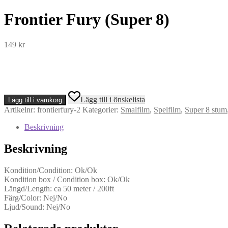
Frontier Fury (Super 8)
149
kr
Frontier
Lägg till i önskelista
Lägg till i varukorg
Fury
Artikelnr:
frontierfury-2
Kategorier:
Smalfilm
,
Spelfilm
,
Super 8 stum
(Super
8)
Beskrivning
mängd
Beskrivning
Kondition/Condition: Ok/Ok
Kondition box / Condition box: Ok/Ok
Längd/Length: ca 50 meter / 200ft
Färg/Color: Nej/No
Ljud/Sound: Nej/No