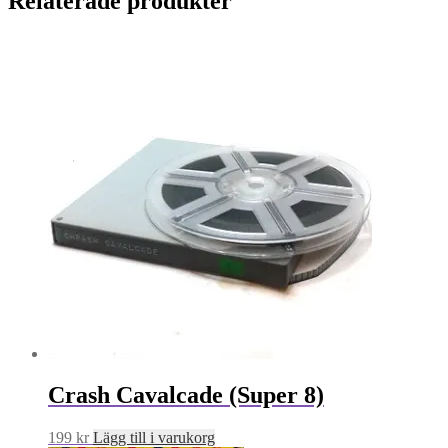
Relaterade produkter
Crash Cavalcade (Super 8)
199
kr
Lägg till i varukorg