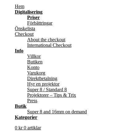
Hem
Digitalisering
Priser
Förbättringar
Önskelista
Checkout
About the checkout
International Checkout
Info
Villkor
Butiken
Konto
Varukorg
Direktbetalning
Hyr en projektor
Super 8 / Standard 8
Projektorer – Tips & Trix
Press
Butik
Super 8 and 16mm on demand
Kategorier
0
kr
0 artiklar