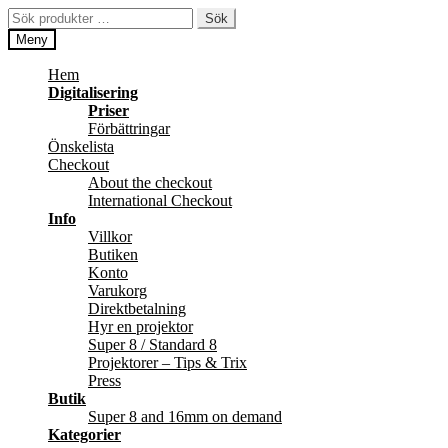
Hoppa
Hoppa
Sök
Sök
till
till
efter:
Meny
navigering
innehåll
Hem
Digitalisering
Priser
Förbättringar
Önskelista
Checkout
About the checkout
International Checkout
Info
Villkor
Butiken
Konto
Varukorg
Direktbetalning
Hyr en projektor
Super 8 / Standard 8
Projektorer – Tips & Trix
Press
Butik
Super 8 and 16mm on demand
Kategorier