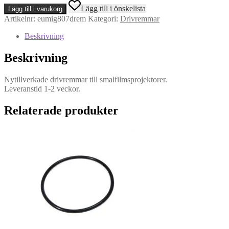
modell
Lägg till i önskelista
Lägg till i varukorg
807
Artikelnr:
eumig807drem
Kategori:
Drivremmar
D
-
Beskrivning
Drivrem
mängd
Beskrivning
Nytillverkade drivremmar till smalfilmsprojektorer.
Leveranstid 1-2 veckor.
Relaterade produkter