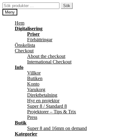
Hoppa
Hoppa
Sök
Sök
till
till
efter:
Meny
navigering
innehåll
Hem
Digitalisering
Priser
Förbättringar
Önskelista
Checkout
About the checkout
International Checkout
Info
Villkor
Butiken
Konto
Varukorg
Direktbetalning
Hyr en projektor
Super 8 / Standard 8
Projektorer – Tips & Trix
Press
Butik
Super 8 and 16mm on demand
Kategorier