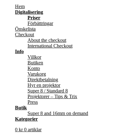
Hem
Digitalisering
Priser
Förbättringar
Önskelista
Checkout
About the checkout
International Checkout
Info
Villkor
Butiken
Konto
Varukorg
Direktbetalning
Hyr en projektor
Super 8 / Standard 8
Projektorer – Tips & Trix
Press
Butik
Super 8 and 16mm on demand
Kategorier
0
kr
0 artiklar