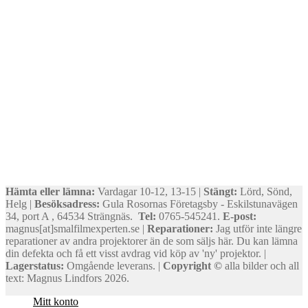
Hämta eller lämna:
Vardagar 10-12, 13-15 |
Stängt:
Lörd, Sönd,
Helg |
Besöksadress:
Gula Rosornas Företagsby - Eskilstunavägen
34, port A , 64534 Strängnäs.
Tel:
0765-545241.
E-post:
magnus[at]smalfilmexperten.se |
Reparationer:
Jag utför inte längre
reparationer av andra projektorer än de som säljs här. Du kan lämna
din defekta och få ett visst avdrag vid köp av 'ny' projektor. |
Lagerstatus:
Omgående leverans. |
Copyright ©
alla bilder och all
text: Magnus Lindfors 2026.
Mitt konto