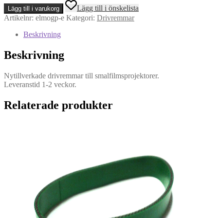
modell
Lägg till i önskelista
Lägg till i varukorg
GP-
Artikelnr:
elmogp-e
Kategori:
Drivremmar
E
-
Beskrivning
Drivrem
mängd
Beskrivning
Nytillverkade drivremmar till smalfilmsprojektorer.
Leveranstid 1-2 veckor.
Relaterade produkter