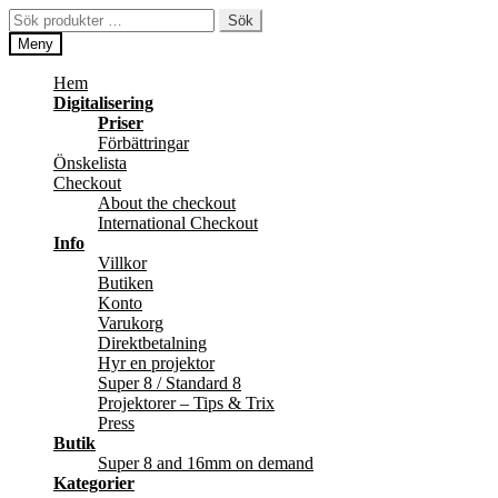
Hoppa
Hoppa
Sök
Sök
till
till
efter:
Meny
navigering
innehåll
Hem
Digitalisering
Priser
Förbättringar
Önskelista
Checkout
About the checkout
International Checkout
Info
Villkor
Butiken
Konto
Varukorg
Direktbetalning
Hyr en projektor
Super 8 / Standard 8
Projektorer – Tips & Trix
Press
Butik
Super 8 and 16mm on demand
Kategorier