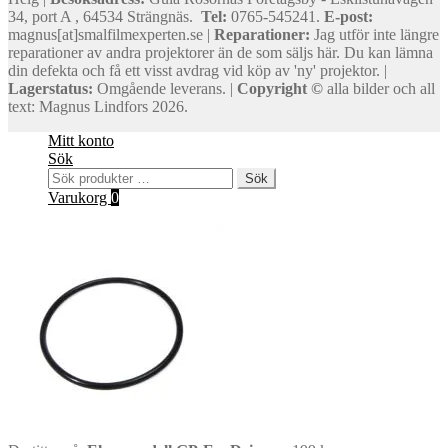
34, port A , 64534 Strängnäs.
Tel:
0765-545241.
E-post:
magnus[at]smalfilmexperten.se |
Reparationer:
Jag utför inte längre
reparationer av andra projektorer än de som säljs här. Du kan lämna
din defekta och få ett visst avdrag vid köp av 'ny' projektor. |
Lagerstatus:
Omgående leverans. |
Copyright ©
alla bilder och all
text: Magnus Lindfors 2026.
Mitt konto
Sök
Sök
Sök
efter:
Varukorg
0