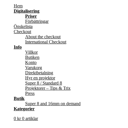
Hem
Digitalisering
Priser
Förbättringar
Önskelista
Checkout
About the checkout
International Checkout
Info
Villkor
Butiken
Konto
Varukorg
Direktbetalning
Hyr en projektor
Super 8 / Standard 8
Projektorer – Tips & Trix
Press
Butik
Super 8 and 16mm on demand
Kategorier
0
kr
0 artiklar