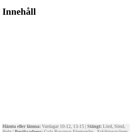
Innehåll
Hämta eller lämna:
Vardagar 10-12, 13-15 |
Stängt:
Lörd, Sönd,
Helg |
Besöksadress:
Gula Rosornas Företagsby - Eskilstunavägen