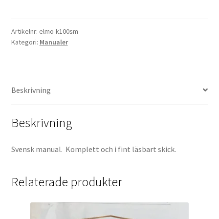
100
SM
Projektorer – Tips & Trix
Artikelnr:
elmo-k100sm
(Svensk)
Kategori:
Manualer
mängd
Press
Butik
Beskrivning
Super 8 and 16mm on demand
Beskrivning
Kategorier
Svensk manual. Komplett och i fint läsbart skick.
Relaterade produkter