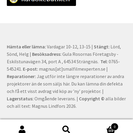
Hämta eller lämna:
Vardagar 10-12, 13-15 |
Stängt:
Lörd,
Sönd, Helg |
Besöksadress:
Gula Rosornas Företagsby -
Eskilstunavägen 34, port A , 64534 Strängnäs.
Tel:
0765-
545241.
E-post:
magnus[at]smalfilmexperten.se |
Reparationer:
Jag utför inte längre reparationer av andra
projektorer än de som säljs här. Du kan lämna din defekta
och få ett visst avdrag vid köp av 'ny' projektor. |
Lagerstatus:
Omgående leverans. |
Copyright ©
alla bilder
och all text: Magnus Lindfors 2026.
0