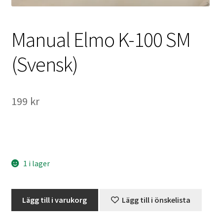
International Checkout
Manual Elmo K-100 SM
Info
(Svensk)
Villkor
Butiken
199
kr
Konto
Varukorg
1 i lager
Direktbetalning
Hyr en projektor
Manual
Lägg till i varukorg
Lägg till i önskelista
Elmo
Super 8 / Standard 8
K-