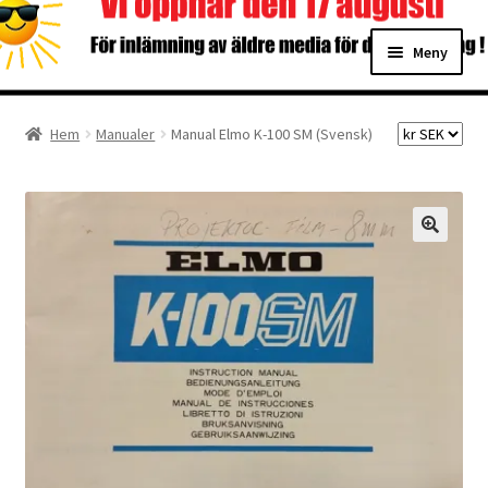
Hoppa
Hoppa
Meny
till
till
navigering
innehåll
Hem
Hem
Manualer
Manual Elmo K-100 SM (Svensk)
Digitalisering
Priser
Förbättringar
Önskelista
Checkout
About the checkout