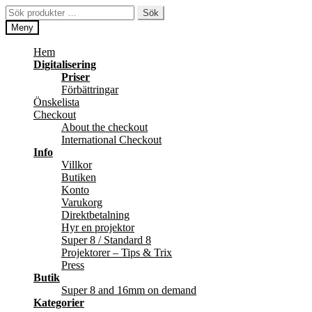
Hoppa
Hoppa
Sök
Sök
till
till
efter:
Meny
navigering
innehåll
Hem
Digitalisering
Priser
Förbättringar
Önskelista
Checkout
About the checkout
International Checkout
Info
Villkor
Butiken
Konto
Varukorg
Direktbetalning
Hyr en projektor
Super 8 / Standard 8
Projektorer – Tips & Trix
Press
Butik
Super 8 and 16mm on demand
Kategorier