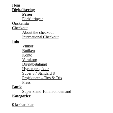
Hem
Digitalisering
Priser
Förbättringar
Önskelista
Checkout
About the checkout
International Checkout
Info
Villkor
Butiken
Konto
Varukorg
Direktbetalning
Hyr en projektor
Super 8 / Standard 8
Projektorer – Tips & Trix
Press
Butik
Super 8 and 16mm on demand
Kategorier
0
kr
0 artiklar