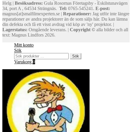
Helg |
Besöksadress:
Gula Rosornas Företagsby - Eskilstunavägen
34, port A , 64534 Strängnäs.
Tel:
0765-545241.
E-post:
magnus[at]smalfilmexperten.se |
Reparationer:
Jag utför inte längre
reparationer av andra projektorer än de som säljs här. Du kan lämna
din defekta och få ett visst avdrag vid köp av 'ny' projektor. |
Lagerstatus:
Omgående leverans. |
Copyright ©
alla bilder och all
text: Magnus Lindfors 2026.
Mitt konto
Sök
Sök
Sök
efter:
Varukorg
0