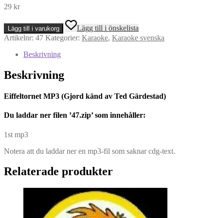
29
kr
Eiffeltornet
Lägg till i önskelista
Lägg till i varukorg
MP3
Artikelnr:
47
Kategorier:
Karaoke
,
Karaoke svenska
(Gjord
känd
Beskrivning
av
Ted
Beskrivning
Gärdestad)
mängd
Eiffeltornet MP3 (Gjord känd av Ted Gärdestad)
Du l
addar ner filen ’47.zip’ som innehåller:
1st mp3
Notera att du laddar ner en mp3-fil som saknar cdg-text.
Relaterade produkter