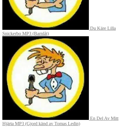
Du Käre Lilla
Snickerbo MP3 (Barnlåt)
En Del Av Mitt
Hjärta MP3 (Gjord känd av Tomas Ledin)