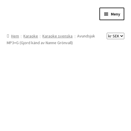
Hoppa
Hoppa
Meny
till
till
navigering
innehåll
Hem
Hem
Karaoke
Karaoke svenska
Avundsjuk
MP3+G (Gjord känd av Nanne Grönvall)
Digitalisering
Priser
Förbättringar
Önskelista
Checkout
About the checkout