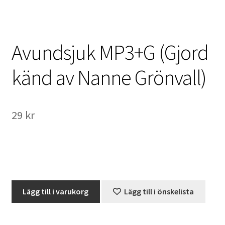
International Checkout
Info
Avundsjuk MP3+G (Gjord
Villkor
känd av Nanne Grönvall)
Butiken
29
kr
Konto
Varukorg
Direktbetalning
Avundsjuk
Lägg till i varukorg
Lägg till i önskelista
Hyr en projektor
MP3+G
(Gjord
Super 8 / Standard 8
känd