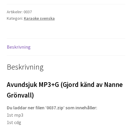
av
Artikelnr:
0037
Nanne
Projektorer – Tips & Trix
Kategori:
Karaoke svenska
Grönvall)
mängd
Press
Butik
Beskrivning
Super 8 and 16mm on demand
Beskrivning
Kategorier
Avundsjuk MP3+G (Gjord känd av Nanne
Grönvall)
Du laddar ner filen ’0037.zip’ som innehåller:
1st mp3
1st cdg