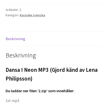
(Gjord
Artikelnr:
2
känd
Projektorer – Tips & Trix
Kategori:
Karaoke svenska
av
Lena
Press
Philipsson)
mängd
Butik
Beskrivning
Super 8 and 16mm on demand
Beskrivning
Kategorier
Dansa I Neon MP3 (Gjord känd av Lena
Philipsson)
Du l
addar ner filen ’2.zip’ som innehåller:
1st mp3