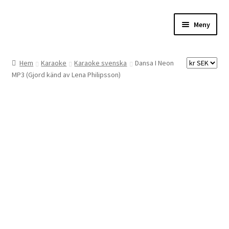
Hoppa
Hoppa
Meny
till
till
navigering
innehåll
Hem
Hem
Karaoke
Karaoke svenska
Dansa I Neon
MP3 (Gjord känd av Lena Philipsson)
Digitalisering
Priser
Förbättringar
Önskelista
Checkout
About the checkout