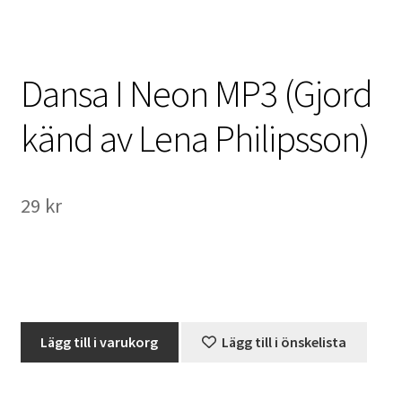
International Checkout
Info
Dansa I Neon MP3 (Gjord
Villkor
känd av Lena Philipsson)
Butiken
29
kr
Konto
Varukorg
Direktbetalning
Dansa
Lägg till i varukorg
Lägg till i önskelista
Hyr en projektor
I
Neon
Super 8 / Standard 8
MP3