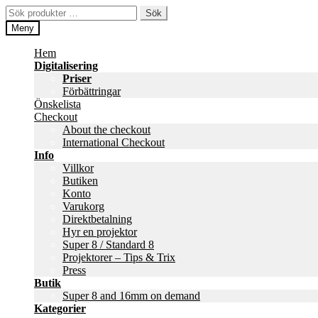
Hoppa
Hoppa
Sök
Sök
till
till
efter:
Meny
navigering
innehåll
Hem
Digitalisering
Priser
Förbättringar
Önskelista
Checkout
About the checkout
International Checkout
Info
Villkor
Butiken
Konto
Varukorg
Direktbetalning
Hyr en projektor
Super 8 / Standard 8
Projektorer – Tips & Trix
Press
Butik
Super 8 and 16mm on demand
Kategorier