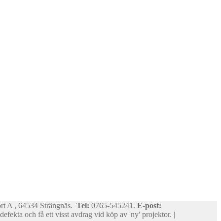
ort A , 64534 Strängnäs.
Tel:
0765-545241.
E-post:
efekta och få ett visst avdrag vid köp av 'ny' projektor. |