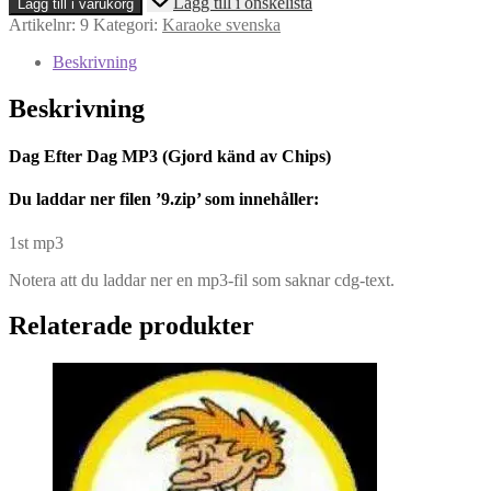
Lägg till i önskelista
Lägg till i varukorg
Efter
Artikelnr:
9
Kategori:
Karaoke svenska
Dag
MP3
Beskrivning
(Gjord
känd
Beskrivning
av
Chips)
mängd
Dag Efter Dag MP3 (Gjord känd av Chips)
Du l
addar ner filen ’9.zip’ som innehåller:
1st mp3
Notera att du laddar ner en mp3-fil som saknar cdg-text.
Relaterade produkter