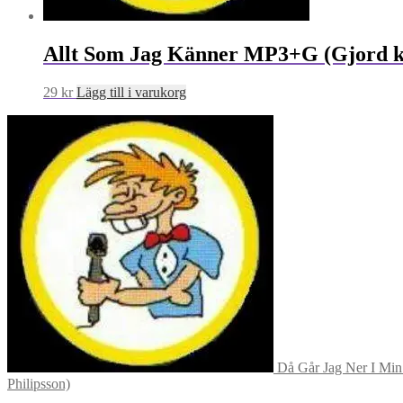
Allt Som Jag Känner MP3+G (Gjord 
29
kr
Lägg till i varukorg
Då Går Jag Ner I Min
Philipsson)