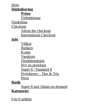
Hem
Digitalisering
Priser
Förbättringar
Önskelista
Checkout
About the checkout
International Checkout
Info
Villkor
Butiken
Konto
Varukorg
Direktbetalning
Hyr en projektor
Super 8 / Standard 8
Projektorer – Tips & Trix
Press
Butik
Super 8 and 16mm on demand
Kategorier
0
kr
0 artiklar