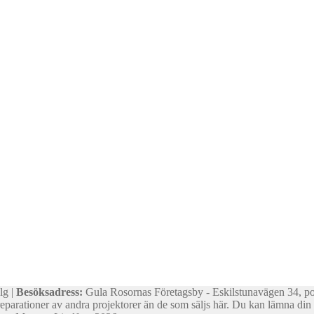
lg |
Besöksadress:
Gula Rosornas Företagsby - Eskilstunavägen 34, p
reparationer av andra projektorer än de som säljs här. Du kan lämna din d