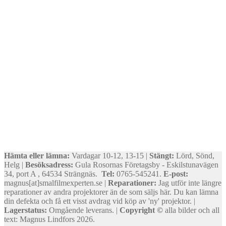
Hämta eller lämna:
Vardagar 10-12, 13-15 |
Stängt:
Lörd, Sönd,
Helg |
Besöksadress:
Gula Rosornas Företagsby - Eskilstunavägen
34, port A , 64534 Strängnäs.
Tel:
0765-545241.
E-post:
magnus[at]smalfilmexperten.se |
Reparationer:
Jag utför inte längre
reparationer av andra projektorer än de som säljs här. Du kan lämna
din defekta och få ett visst avdrag vid köp av 'ny' projektor. |
Lagerstatus:
Omgående leverans. |
Copyright ©
alla bilder och all
text: Magnus Lindfors 2026.