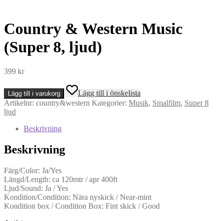
Country & Western Music
(Super 8, ljud)
399
kr
Country
Lägg till i önskelista
Lägg till i varukorg
&
Artikelnr:
country&western
Kategorier:
Musik
,
Smalfilm
,
Super 8
Western
ljud
Music
(Super
Beskrivning
8,
ljud)
Beskrivning
mängd
Färg/Color: Ja/Yes
Längd/Length: ca 120mtr / apr 400ft
Ljud/Sound: Ja / Yes
Kondition/Condition: Nära nyskick / Near-mint
Kondition box / Condition Box: Fint skick / Good