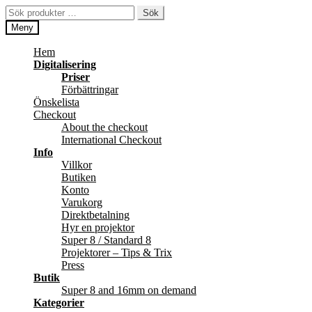
Hoppa
Hoppa
Sök
Sök
till
till
efter:
Meny
navigering
innehåll
Hem
Digitalisering
Priser
Förbättringar
Önskelista
Checkout
About the checkout
International Checkout
Info
Villkor
Butiken
Konto
Varukorg
Direktbetalning
Hyr en projektor
Super 8 / Standard 8
Projektorer – Tips & Trix
Press
Butik
Super 8 and 16mm on demand
Kategorier