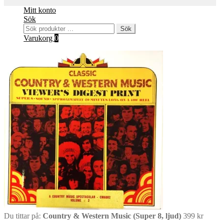
Mitt konto
Sök
Sök
Sök
efter:
Varukorg
0
Du tittar på:
Country & Western Music (Super 8, ljud)
399
kr