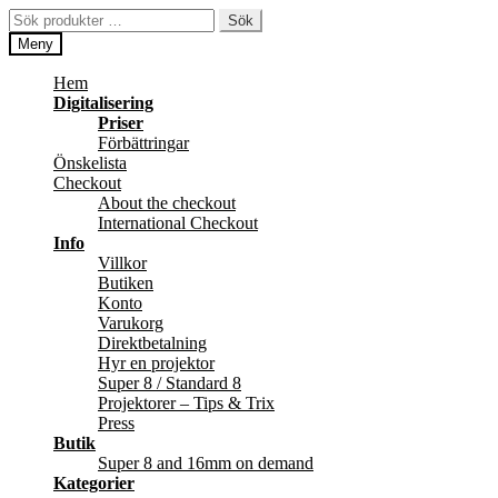
Hoppa
Hoppa
Sök
Sök
till
till
efter:
Meny
navigering
innehåll
Hem
Digitalisering
Priser
Förbättringar
Önskelista
Checkout
About the checkout
International Checkout
Info
Villkor
Butiken
Konto
Varukorg
Direktbetalning
Hyr en projektor
Super 8 / Standard 8
Projektorer – Tips & Trix
Press
Butik
Super 8 and 16mm on demand
Kategorier