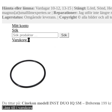
Hämta eller lämna:
Vardagar 10-12, 13-15 |
Stängt:
Lörd, Sönd, He
magnus[at]smalfilmexperten.se |
Reparationer:
Jag utför inte längre 
Lagerstatus:
Omgående leverans. |
Copyright ©
alla bilder och all
Mitt konto
Sök
Sök
Sök
efter:
Varukorg
0
Du tittar på:
Cinekon modell INST DUO IQ SM – Drivrem
199
kr
Lägg till i varukorg