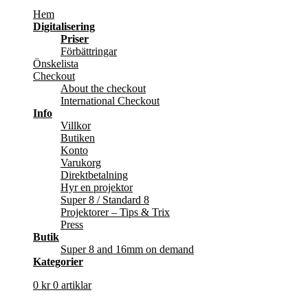
Hem
Digitalisering
Priser
Förbättringar
Önskelista
Checkout
About the checkout
International Checkout
Info
Villkor
Butiken
Konto
Varukorg
Direktbetalning
Hyr en projektor
Super 8 / Standard 8
Projektorer – Tips & Trix
Press
Butik
Super 8 and 16mm on demand
Kategorier
0
kr
0 artiklar