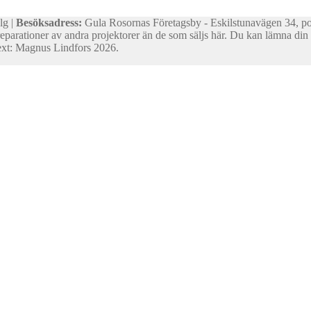
lg |
Besöksadress:
Gula Rosornas Företagsby - Eskilstunavägen 34, p
reparationer av andra projektorer än de som säljs här. Du kan lämna din d
 text: Magnus Lindfors 2026.