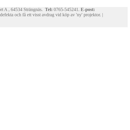
ort A , 64534 Strängnäs.
Tel:
0765-545241.
E-post:
efekta och få ett visst avdrag vid köp av 'ny' projektor. |