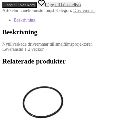
modell
Lägg till i önskelista
Lägg till i varukorg
INST
Artikelnr:
cinekoninstduoiqst
Kategori:
Drivremmar
DUO
IQ
Beskrivning
SM
-
Beskrivning
Drivrem
mängd
Nytillverkade drivremmar till smalfilmsprojektorer.
Leveranstid 1-2 veckor
Relaterade produkter