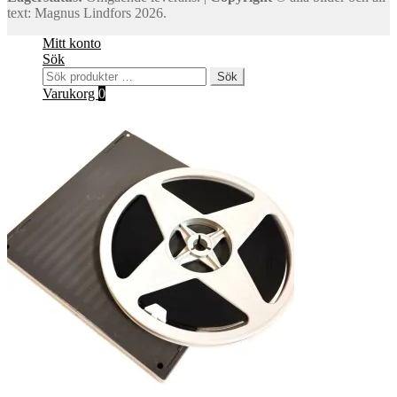
text: Magnus Lindfors 2026.
Mitt konto
Sök
Sök
Sök
efter:
Varukorg
0