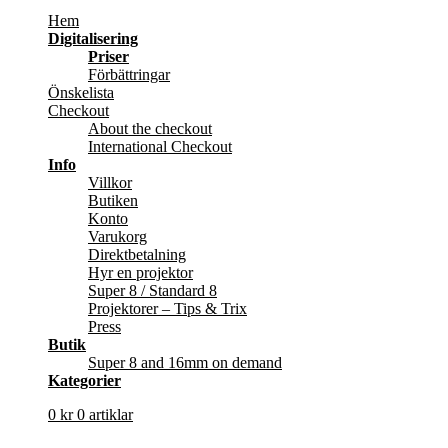
Hem
Digitalisering
Priser
Förbättringar
Önskelista
Checkout
About the checkout
International Checkout
Info
Villkor
Butiken
Konto
Varukorg
Direktbetalning
Hyr en projektor
Super 8 / Standard 8
Projektorer – Tips & Trix
Press
Butik
Super 8 and 16mm on demand
Kategorier
0
kr
0 artiklar