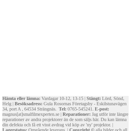
Hämta eller lämna:
Vardagar 10-12, 13-15 |
Stängt:
Lörd, Sönd,
Helg |
Besöksadress:
Gula Rosornas Företagsby - Eskilstunavägen
34, port A , 64534 Strängnäs.
Tel:
0765-545241.
E-post:
magnus[at]smalfilmexperten.se |
Reparationer:
Jag utför inte längre
reparationer av andra projektorer än de som säljs här. Du kan lämna
din defekta och få ett visst avdrag vid köp av 'ny' projektor. |
Lagerstatus:
Omgående leverans. |
Copyright ©
alla bilder och all