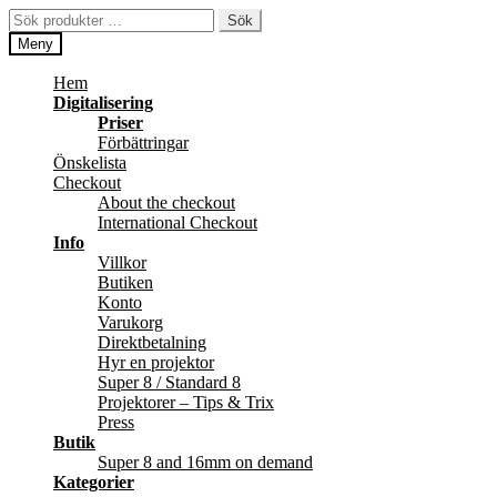
Hoppa
Hoppa
Sök
Sök
till
till
efter:
Meny
navigering
innehåll
Hem
Digitalisering
Priser
Förbättringar
Önskelista
Checkout
About the checkout
International Checkout
Info
Villkor
Butiken
Konto
Varukorg
Direktbetalning
Hyr en projektor
Super 8 / Standard 8
Projektorer – Tips & Trix
Press
Butik
Super 8 and 16mm on demand
Kategorier