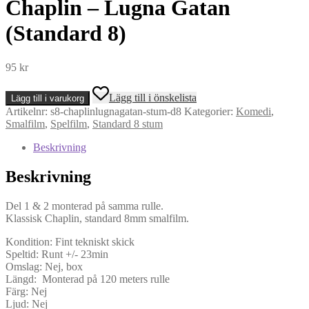
Chaplin – Lugna Gatan
(Standard 8)
95
kr
Chaplin
Lägg till i önskelista
Lägg till i varukorg
-
Artikelnr:
s8-chaplinlugnagatan-stum-d8
Kategorier:
Komedi
,
Lugna
Smalfilm
,
Spelfilm
,
Standard 8 stum
Gatan
(Standard
Beskrivning
8)
mängd
Beskrivning
Del 1 & 2 monterad på samma rulle.
Klassisk Chaplin, standard 8mm smalfilm.
Kondition: Fint tekniskt skick
Speltid: Runt +/- 23min
Omslag: Nej, box
Längd: Monterad på 120 meters rulle
Färg: Nej
Ljud: Nej