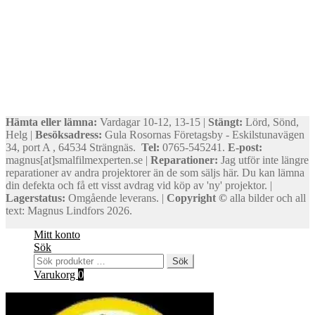
Hämta eller lämna:
Vardagar 10-12, 13-15 |
Stängt:
Lörd, Sönd,
Helg |
Besöksadress:
Gula Rosornas Företagsby - Eskilstunavägen
34, port A , 64534 Strängnäs.
Tel:
0765-545241.
E-post:
magnus[at]smalfilmexperten.se |
Reparationer:
Jag utför inte längre
reparationer av andra projektorer än de som säljs här. Du kan lämna
din defekta och få ett visst avdrag vid köp av 'ny' projektor. |
Lagerstatus:
Omgående leverans. |
Copyright ©
alla bilder och all
text: Magnus Lindfors 2026.
Mitt konto
Sök
Sök
Sök
efter:
Varukorg
0