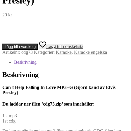
Presley)
29
kr
Can
Lägg till i önskelista
Lägg till i varukorg
´t
Artikelnr:
cdg73
Kategorier:
Karaoke
,
Karaoke engelska
Help
Falling
Beskrivning
In
Love
Beskrivning
MP3+G
(Gjord
känd
Can´t Help Falling In Love MP3+G (Gjord känd av Elvis
av
Presley)
Elvis
Presley)
Du l
addar ner filen ’cdg73.zip’ som innehåller:
mängd
1st mp3
1st cdg
Du kan använda endast mp3-filen som singback. CDG-filen kan