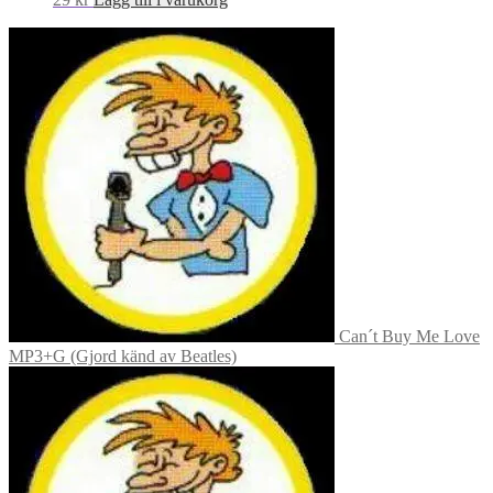
Can´t Buy Me Love
MP3+G (Gjord känd av Beatles)