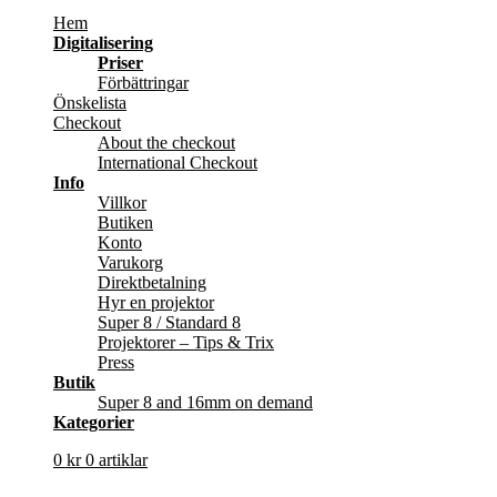
Hem
Digitalisering
Priser
Förbättringar
Önskelista
Checkout
About the checkout
International Checkout
Info
Villkor
Butiken
Konto
Varukorg
Direktbetalning
Hyr en projektor
Super 8 / Standard 8
Projektorer – Tips & Trix
Press
Butik
Super 8 and 16mm on demand
Kategorier
0
kr
0 artiklar