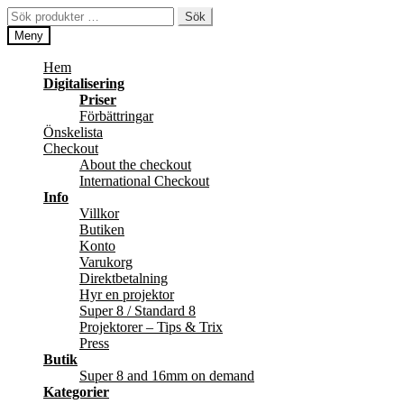
Hoppa
Hoppa
Sök
Sök
till
till
efter:
Meny
navigering
innehåll
Hem
Digitalisering
Priser
Förbättringar
Önskelista
Checkout
About the checkout
International Checkout
Info
Villkor
Butiken
Konto
Varukorg
Direktbetalning
Hyr en projektor
Super 8 / Standard 8
Projektorer – Tips & Trix
Press
Butik
Super 8 and 16mm on demand
Kategorier