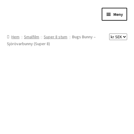
Hoppa
Hoppa
Meny
till
till
navigering
innehåll
Hem
Hem
Smalfilm
Super 8 stum
Bugs Bunny –
Sjörövarbunny (Super 8)
Digitalisering
Priser
Förbättringar
Önskelista
Checkout
About the checkout