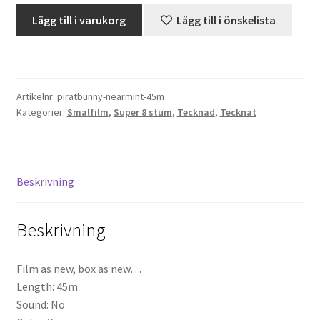
Bugs
Lägg till i varukorg
Lägg till i önskelista
Bunny
Projektorer – Tips & Trix
-
Sjörövarbunny
Press
(Super
Artikelnr:
piratbunny-nearmint-45m
8)
Butik
Kategorier:
Smalfilm
,
Super 8 stum
,
Tecknad
,
Tecknat
mängd
Super 8 and 16mm on demand
Beskrivning
Kategorier
Beskrivning
Film as new, box as new…
Length: 45m
Sound: No