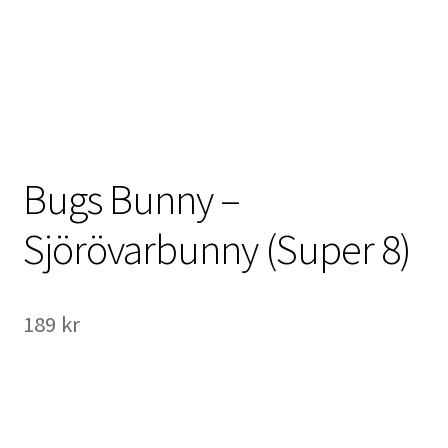
International Checkout
Info
Villkor
Butiken
Bugs Bunny –
Konto
Sjörövarbunny (Super 8)
Varukorg
189
kr
Direktbetalning
Hyr en projektor
Super 8 / Standard 8