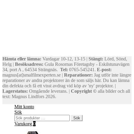
Hämta eller lämna:
Vardagar 10-12, 13-15 |
Stängt:
Lörd, Sönd,
Helg |
Besöksadress:
Gula Rosornas Företagsby - Eskilstunavägen
34, port A , 64534 Strängnäs.
Tel:
0765-545241.
E-post:
magnus[at]smalfilmexperten.se |
Reparationer:
Jag utför inte längre
reparationer av andra projektorer än de som säljs här. Du kan lämna
din defekta och få ett visst avdrag vid köp av 'ny' projektor. |
Lagerstatus:
Omgående leverans. |
Copyright ©
alla bilder och all
text: Magnus Lindfors 2026.
Mitt konto
Sök
Sök
Sök
efter:
Varukorg
0