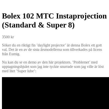
Bolex 102 MTC Instaprojection
(Standard & Super 8)
3500
kr
Söker du en riktigt fin ’daylight projector’ är denna Bolex ett gott
val. Det är en av de sista årsmodellerna som tillverkades på licens
från Eumig.
Nu kan du se en demo av den här projektorn. ’Problemet’ med
upptagningshjulet som jag inte tyckte snurrade som jag ville är löst
med litet ’Super lube’: