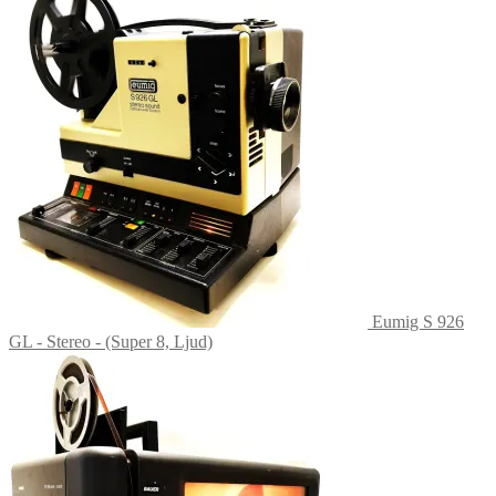
Eumig S 926
GL - Stereo - (Super 8, Ljud)