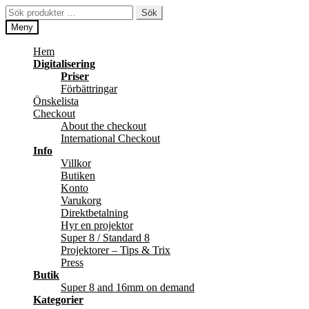
Hoppa
Hoppa
Sök
Sök
till
till
efter:
Meny
navigering
innehåll
Hem
Digitalisering
Priser
Förbättringar
Önskelista
Checkout
About the checkout
International Checkout
Info
Villkor
Butiken
Konto
Varukorg
Direktbetalning
Hyr en projektor
Super 8 / Standard 8
Projektorer – Tips & Trix
Press
Butik
Super 8 and 16mm on demand
Kategorier