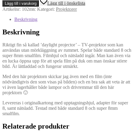
Lägg till i önskelista
Lägg till i varukorg
102
Artikelnr:
102mtc
Kategori:
Projektorer
MTC
Instaprojection
Beskrivning
(Standard
&
Beskrivning
Super
8)
mängd
Riktigt fin så kallad ’daylight projector’ – TV-projektor som kan
användas utan mörkläggning av rummet. Spelar både standard 8 och
super 8mm smalfilm. Filmhjul och nätsladd ingår. Man kan även via
en lucka öppna upp för att spela film på duk om man önskar större
bild. Är lättladdad och fungerar utmärkt.
Med den här projektorn skickar jag även med en film (inte
nödvändigtvis den som visas på bilden) och en bra sak att veta är att
vi även lagerhåller både lampor och drivremmar till den här
projektorn 🙂
Levereras i originalkartong med upptagningshjul, adapter för super
8, samt nätsladd. Testad med både standard 8 och super 8mm
smalfilm.
Relaterade produkter