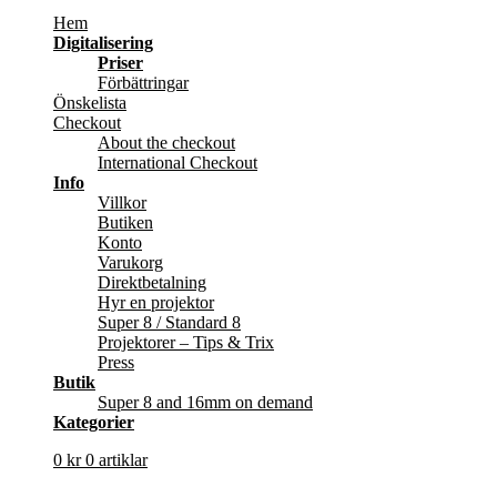
Hem
Digitalisering
Priser
Förbättringar
Önskelista
Checkout
About the checkout
International Checkout
Info
Villkor
Butiken
Konto
Varukorg
Direktbetalning
Hyr en projektor
Super 8 / Standard 8
Projektorer – Tips & Trix
Press
Butik
Super 8 and 16mm on demand
Kategorier
0
kr
0 artiklar